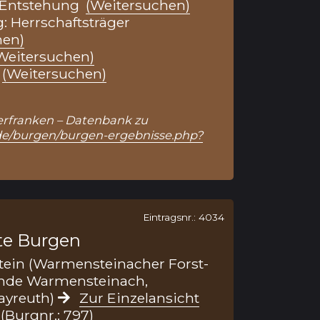
 Entstehung
(Weitersuchen)
: Herrschaftsträger
hen)
Weitersuchen)
(Weitersuchen)
Unterfranken – Datenbank zu
.de/burgen/burgen-ergebnisse.php?
Eintragsnr.: 4034
te Burgen
ein (Warmensteinacher Forst-
nde Warmensteinach,
ayreuth)
Zur Einzelansicht
(Burgnr.: 797)