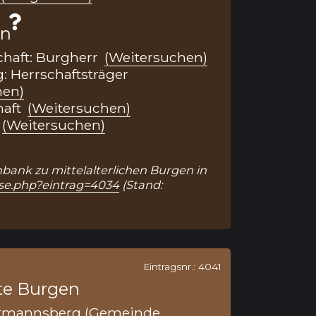
en
chaft: Burgherr
(Weitersuchen)
: Herrschaftsträger
hen)
haft
(Weitersuchen)
(Weitersuchen)
enbank zu mittelalterlichen Burgen in
sse.php?eintrag=4034
(Stand:
Eintragsnr.: 4041
te Burgen
tmannsberg (Gemeinde