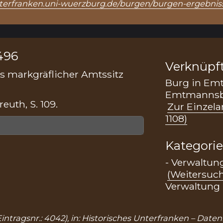
unterfranken.uni-wuerzburg.de/burgen/burgen-ergebnis
496
Verknüpf
 markgräflicher Amtssitz
Burg in Em
Emtmannsbe
euth, S. 109.
Zur Einzela
1108)
Kategori
- Verwaltung
(Weitersuc
Verwaltung
ntragsnr.: 4042), in: Historisches Unterfranken – Date