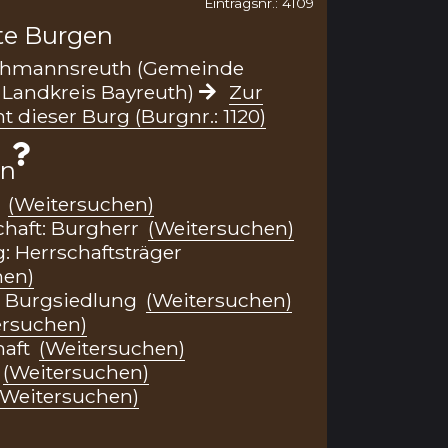
Eintragsnr.: 4109
te Burgen
thmannsreuth (Gemeinde
Landkreis Bayreuth)
Zur
t dieser Burg (Burgnr.: 1120)
en
e
(Weitersuchen)
chaft: Burgherr
(Weitersuchen)
: Herrschaftsträger
hen)
t: Burgsiedlung
(Weitersuchen)
ersuchen)
haft
(Weitersuchen)
(Weitersuchen)
(Weitersuchen)