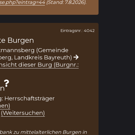
se.php?eintrag=44
(Stand: 7.8.2026).
Eintragsnr.: 4042
te Burgen
tmannsberg (Gemeinde
rg, Landkreis Bayreuth)
nsicht dieser Burg (Burgnr.:
en
: Herrschaftsträger
hen)
(Weitersuchen)
nbank zu mittelalterlichen Burgen in