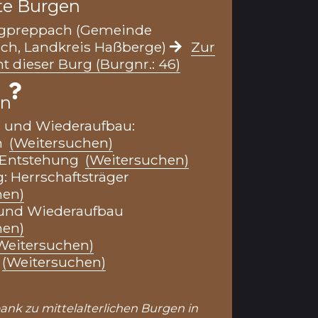
te Burgen
rgpreppach (Gemeinde
ch, Landkreis Haßberge)
Zur
t dieser Burg (Burgnr.: 46)
en
g und Wiederaufbau:
n
(Weitersuchen)
 Entstehung
(Weitersuchen)
: Herrschaftsträger
hen)
 und Wiederaufbau
hen)
Weitersuchen)
(Weitersuchen)
bank zu mittelalterlichen Burgen in