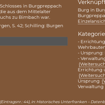
Verknüpf
 Schlosses in Burgpreppach
Burg in Bu
die aus dem Mittelalter
Burgpreppa
Fuchs zu Bimbach war.
Einzelansich
gen, S. 42; Schilling: Burgen
Kategori
- Errichtun
Wehrbaute
- Ursprung:
- Verwaltung
(Weitersuc
Errichtung
(Weitersuc
Ursprung
(
Verwaltung
(Eintragsnr.: 44), in: Historisches Unterfranken – Daten