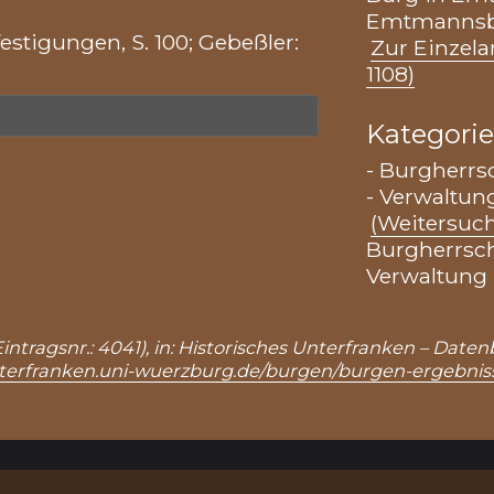
Emtmannsbe
estigungen, S. 100; Gebeßler:
Zur Einzela
1108)
Kategori
- Burgherrs
- Verwaltung
(Weitersuc
Burgherrsc
Verwaltung
ntragsnr.: 4041), in: Historisches Unterfranken – Daten
unterfranken.uni-wuerzburg.de/burgen/burgen-ergebnis