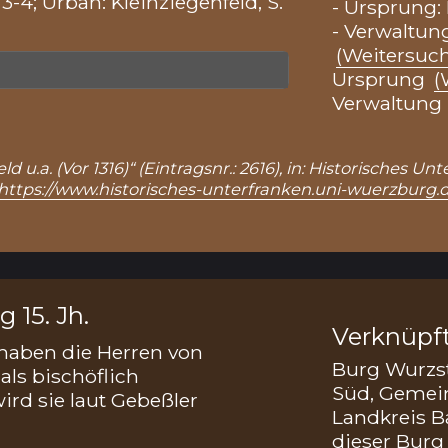
3-4; Urban: Kleinziegenfeld, S.
- Ursprung:
- Verwaltung
(Weitersuc
Ursprung
(
Verwaltung
d u.a. (Vor 1316)“ (Eintragsnr.: 2616), in: Historisches 
https://www.historisches-unterfranken.uni-wuerzburg
 15. Jh.
Verknüpf
 haben die Herren von
Burg Wurzst
ls bischöflich
Süd, Gemei
rd sie laut Gebeßler
Landkreis B
dieser Burg 