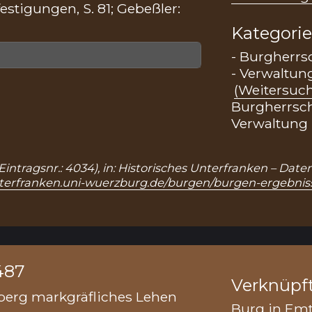
estigungen, S. 81; Gebeßler:
Kategori
- Burgherrs
- Verwaltung
(Weitersuc
Burgherrsc
Verwaltung
(Eintragsnr.: 4034), in: Historisches Unterfranken – Dat
unterfranken.uni-wuerzburg.de/burgen/burgen-ergebni
487
Verknüpf
berg markgräfliches Lehen
Burg in Em