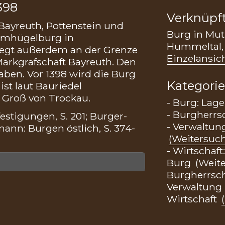
398
Verknüpf
Bayreuth, Pottenstein und
Burg in Mu
urmhügelburg in
Hummeltal, 
liegt außerdem an der Grenze
Einzelansich
rkgrafschaft Bayreuth. Den
ben. Vor 1398 wird die Burg
Kategori
ist laut Bauriedel
 Groß von Trockau.
- Burg: Lag
- Burgherrs
estigungen, S. 201; Burger-
- Verwaltung
mann: Burgen östlich, S. 374-
(Weitersuc
- Wirtschaf
Burg
(Weit
Burgherrsc
Verwaltung
Wirtschaft