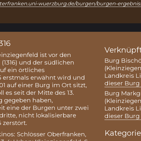
unterfranken.uni-wuerzburg.de/burgen/burgen-ergebni
316
Verknüpf
inziegenfeld ist vor den
Burg Bischö
 (1316) und der südlichen
(Kleinziege
uf ein örtliches
Landkreis L
25 erstmals erwähnt wird und
dieser Burg 
 auf einer Burg im Ort sitzt,
 es seit der Mitte des 13.
Burg Markgr
rg gegeben haben,
(Kleinziege
it eine der Burgen unter zwei
Landkreis L
dritte, nicht lokalisierbare
dieser Burg 
zerstört.
Kategori
nos: Schlösser Oberfranken,