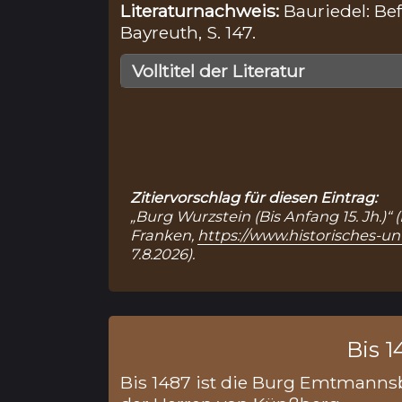
Literaturnachweis:
Bauriedel: Bef
Bayreuth, S. 147.
Volltitel der Literatur
Zitiervorschlag für diesen Eintrag:
„Burg Wurzstein (Bis Anfang 15. Jh.)“ 
Franken,
https://www.historisches-
7.8.2026).
Bis 1
Bis 1487 ist die Burg Emtmanns