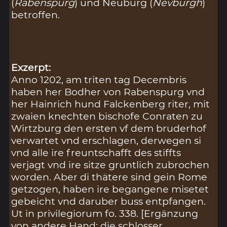
(
Rabenspurg
) und Neuburg (
Nevburgh
)
betroffen.
Exzerpt:
Anno 1202, am triten tag Decembris
haben her Bodher von Rabenspurg vnd
her Hainrich hund Falckenberg riter, mit
zwaien knechten bischofe Conraten zu
Wirtzburg den ersten vf dem bruderhof
verwartet vnd erschlagen, derwegen si
vnd alle ire freuntschafft des stiffts
verjagt vnd ire sitze gruntlich zubrochen
worden. Aber di thätere sind gein Rome
getzogen, haben ire begangene misetet
gebeicht vnd daruber buss entpfangen.
Ut in privilegiorum fo. 338. [Ergänzung
von andere Hand: die schlosser