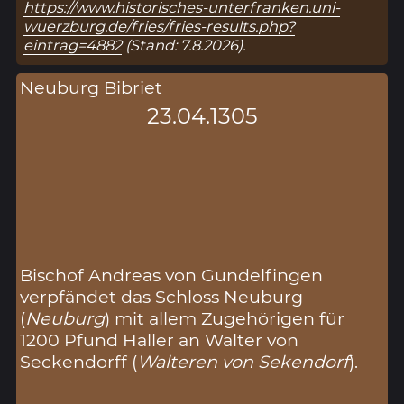
https://www.historisches-unterfranken.uni-
wuerzburg.de/fries/fries-results.php?
eintrag=4882
(Stand: 7.8.2026).
Neuburg Bibriet
23.04.1305
Bischof Andreas von Gundelfingen
verpfändet das Schloss Neuburg
(
Neuburg
) mit allem Zugehörigen für
1200 Pfund Haller an Walter von
Seckendorff (
Walteren von Sekendorf
).