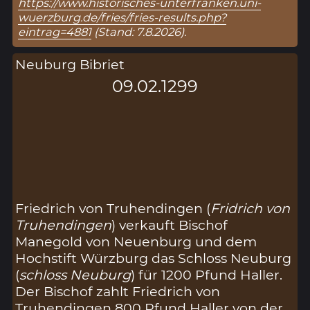
https://www.historisches-unterfranken.uni-
wuerzburg.de/fries/fries-results.php?
eintrag=4881
(Stand: 7.8.2026).
Neuburg Bibriet
09.02.1299
Friedrich von Truhendingen (
Fridrich von
Truhendingen
) verkauft Bischof
Manegold von Neuenburg und dem
Hochstift Würzburg das Schloss Neuburg
(
schloss Neuburg
) für 1200 Pfund Haller.
Der Bischof zahlt Friedrich von
Truhendingen 800 Pfund Haller von der