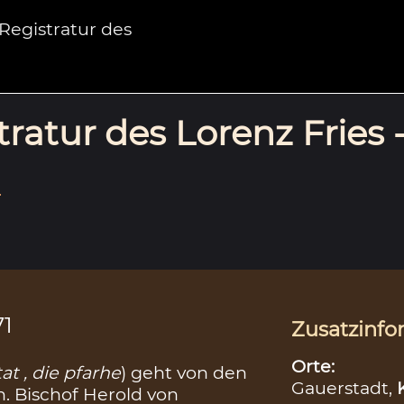
egistratur des
ratur des Lorenz Fries 
.
71
Zusatzinfo
Orte:
t , die pfarhe
) geht von den
Gauerstadt,
. Bischof Herold von