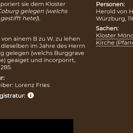
oriert sie dem Kloster
Personen:
 Coburg gelegen (welchs
Herold von H
estifft hete)
).
Würzburg, 116
Sachen:
Kloster Mönc
n von ainem B zu W. zu lehen
Kirche (Pfarr
 dieselben im Jahre des Herrn
urg gelegen (welchs Burggrave
) geaiget und incorporirt,
 285.
r:
eiber: Lorenz Fries
istratur: