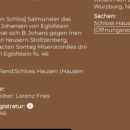
Würzburg, 14
Sachen:
n Schlos] Salmünster das
Schloss Hau
 Johansen von Eglofstein
(Öffnungsre
at sich B. Johans gegen inen
ren heusern Stoltzenberg,
acten Sontag Miserocordies dni
Eglofstein fo. 46
Rand:Schloss Hausen (
Hausen
r:
eiber: Lorenz Fries
istratur:
 46