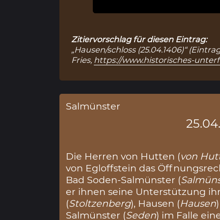
Zitiervorschlag für diesen Eintrag:
„Hausen/schloss (25.04.1406)“ (Eintra
Fries,
https://www.historisches-unter
Salmünster
25.04
Die Herren von Hutten (
von Hut
von Egloffstein das Öffnungsrech
Bad Soden-Salmünster (
Salmüns
er ihnen seine Unterstützung i
(
Stoltzenberg
), Hausen (
Hausen
Salmünster (
Seden
) im Falle ei