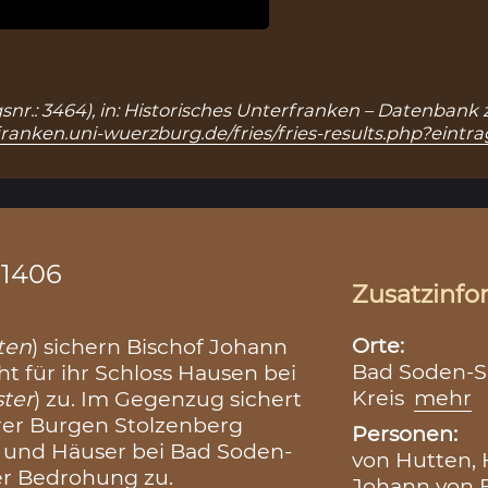
gsnr.: 3464), in: Historisches Unterfranken – Datenban
franken.uni-wuerzburg.de/fries/fries-results.php?eintr
.1406
Zusatzinfo
Orte:
ten
) sichern Bischof Johann
Bad Soden-S
t für ihr Schloss Hausen bei
Kreis
mehr
ter
) zu. Im Gegenzug sichert
hrer Burgen Stolzenberg
Personen:
) und Häuser bei Bad Soden-
von Hutten, 
ner Bedrohung zu.
Johann von E