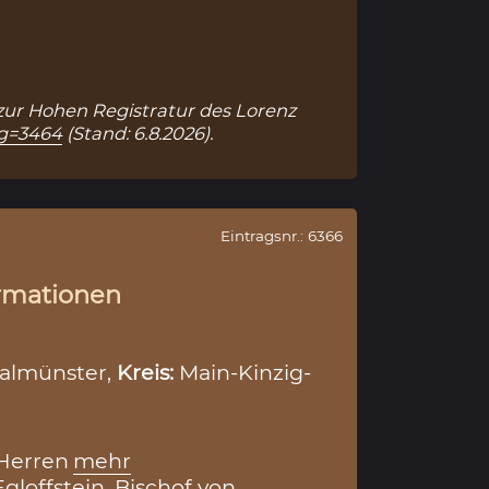
k zur Hohen Registratur des Lorenz
ag=3464
(Stand: 6.8.2026).
Eintragsnr.: 6366
rmationen
almünster,
Kreis:
Main-Kinzig-
Herren
mehr
gloffstein, Bischof von