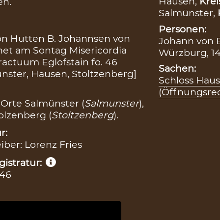
Hausen,
Krei
en.
Salmünster,
Personen:
on Hutten B. Johannsen von
Johann von E
fnet am Sontag Misericordia
Würzburg, 14
actuum Eglofstain fo. 46
Sachen:
ster, Hausen, Stoltzenberg]
Schloss Hau
(Öffnungsre
Orte Salmünster (
Salmunster
),
olzenberg (
Stoltzenberg
).
r:
eiber: Lorenz Fries
istratur:
 46