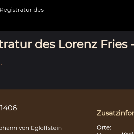
egistratur des
ratur des Lorenz Fries 
.
.1406
Zusatzinfo
Orte:
ohann von Egloffstein