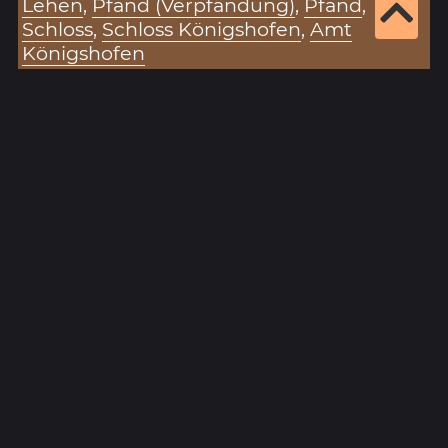
Lehen
,
Pfand (Verpfändung)
,
Pfand
,
Schloss
,
Schloss Königshofen
,
Amt
Königshofen
Zitiervorschlag für diesen Eintrag:
„Konigshouen (27.05.1412)“ (Eintragsnr.: 4182), in:
Historisches Unterfranken – Datenbank zur
Hohen Registratur des Lorenz Fries,
https://www.historisches-unterfranken.uni-
wuerzburg.de/fries/fries-results.php?
eintrag=4182
(Stand: 8.8.2026).
Ergebnisseite 1 von 1
1