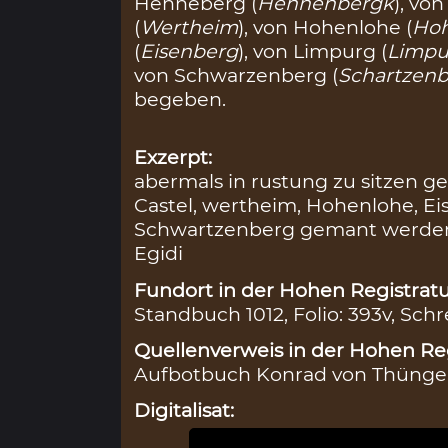
Henneberg (
Hennenbergk
), von
(
Wertheim
), von Hohenlohe (
Ho
(
Eisenberg
), von Limpurg (
Limpu
von Schwarzenberg (
Schartzen
begeben.
Exzerpt:
abermals in rustung zu sitzen 
Castel, wertheim, Hohenlohe, E
Schwartzenberg gemant werden
Egidi
Fundort in der Hohen Registratu
Standbuch 1012, Folio: 393v, Schr
Quellenverweis in der Hohen Reg
Aufbotbuch Konrad von Thüngen 
Digitalisat: