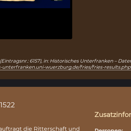
“ (Eintragsnr.: 6157), in: Historisches Unterfranken – D
s-unterfranken.uni-wuerzburg.de/fries/fries-results.ph
.1522
Zusatzinfo
uftragt die Ritterschaft und
Personen: