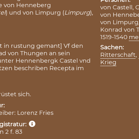
ie von Henneberg
von Castell, 
el
) und von Limpurg (
Limpurg
),
von Hennebe
von Limpurg
Konrad von 
1519-1540
me
t in rustung gemant] Vf den
Sachen:
rad von Thungen an sein
Ritterschaft
,
runter Hennenbergk Castel vnd
Krieg
itzen beschriben Recepta im
üstet sich.
r:
eiber: Lorenz Fries
istratur:
2 f. 83