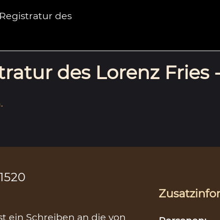
egistratur des
ratur des Lorenz Fries 
.
.1520
Zusatzinfo
t ein Schreiben an die von