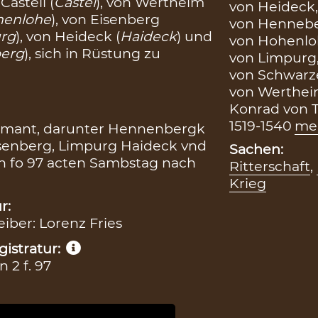
 Castell (
Castel
), von Wertheim
von Heideck
henlohe
), von Eisenberg
von Hennebe
rg
), von Heideck (
Haideck
) und
von Hohenloh
berg
), sich in Rüstung zu
von Limpurg
von Schwarz
von Werthei
Konrad von 
1519-1540
me
gemant, darunter Hennenbergk
isenberg, Limpurg Haideck vnd
Sachen:
 fo 97 acten Sambstag nach
Ritterschaft
,
Krieg
r:
eiber: Lorenz Fries
istratur:
2 f. 97