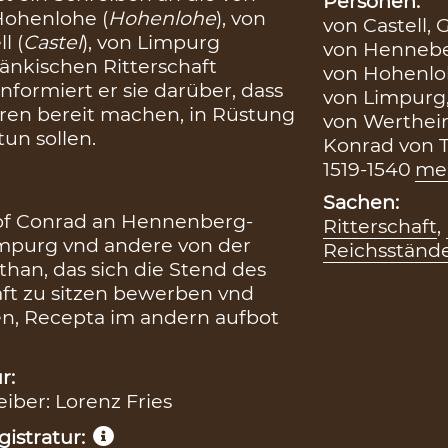
Personen:
 Hohenlohe (
Hohenlohe
), von
von Castell, 
l (
Castel
), von Limpurg
von Hennebe
ränkischen Ritterschaft
von Hohenloh
formiert er sie darüber, dass
von Limpurg
hren bereit machen, in Rüstung
von Werthei
tun sollen.
Konrad von 
1519-1540
me
Sachen:
chof Conrad an Hennenberg-
Ritterschaft
,
impurg vnd andere von der
Reichsständ
than, das sich die Stend des
aft zu sitzen bewerben vnd
tzen, Recepta im andern aufbot
r:
eiber: Lorenz Fries
istratur: