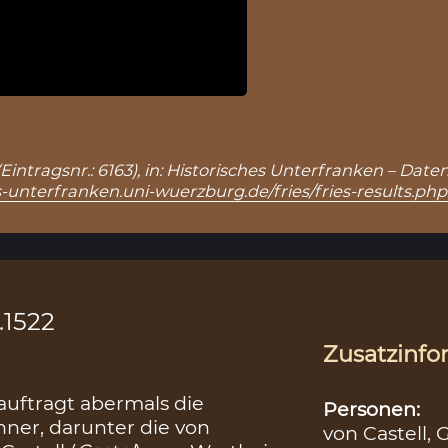
“ (Eintragsnr.: 6163), in: Historisches Unterfranken – D
s-unterfranken.uni-wuerzburg.de/fries/fries-results.ph
.1522
Zusatzinfo
uftragt abermals die
Personen:
ner, darunter die von
von Castell, 