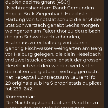
duplex decima gnant [486r]
[Nachtragshand am Rand: Gemunden
Emplar Bruk Ziegenbach Hoechstett]
Hartung von Gnotstat schuld die er vf der
Stat Schwartzach gehabt Sechs morgen
weingarten am Falter thor zu dettelbach
die gen Schwartzach zehenden,
Fischhaus vnter halburg vnd darein
gehorig Fischwasser weingarten am Berg
vor Halburg gelegen, die clein Heselbach
vnd zwei stuck ackers ienseit der grossen
Heselbach vnd den weiden wert vnter
dem alten berg etc ein vertrag gemacht
hat Recepta i Contractuum Laurenti fo:
29 originale sub lra S proprietatis duplicat
fol: 239. 242.
Kommentar:
Die Nachtragshand fügt am Rand hinzu: