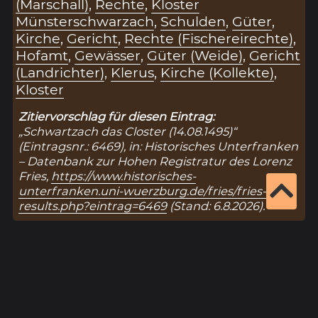
(Marschall)
,
Rechte
,
Kloster
Münsterschwarzach
,
Schulden
,
Güter
,
Kirche
,
Gericht
,
Rechte (Fischereirechte)
,
Hofamt
,
Gewässer
,
Güter (Weide)
,
Gericht
(Landrichter)
,
Klerus
,
Kirche (Kollekte)
,
Kloster
Zitiervorschlag für diesen Eintrag:
„Schwartzach das Closter (14.08.1495)“
(Eintragsnr.: 6469), in: Historisches Unterfranken
– Datenbank zur Hohen Registratur des Lorenz
Fries,
https://www.historisches-
unterfranken.uni-wuerzburg.de/fries/fries-
results.php?eintrag=6469
(Stand: 6.8.2026).
Ergebnisseite 1 von 1