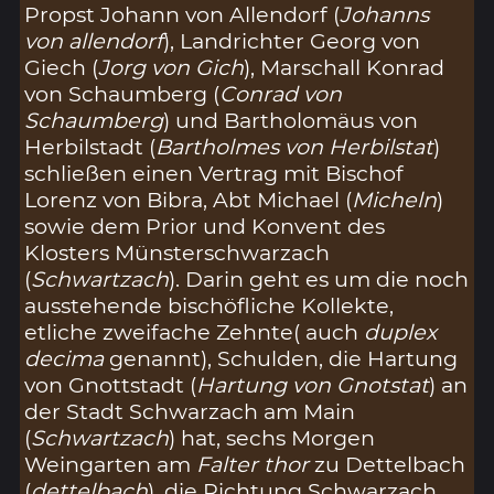
Propst Johann von Allendorf (
Johanns
von allendorf
), Landrichter Georg von
Giech (
Jorg von Gich
), Marschall Konrad
von Schaumberg (
Conrad von
Schaumberg
) und Bartholomäus von
Herbilstadt (
Bartholmes von Herbilstat
)
schließen einen Vertrag mit Bischof
Lorenz von Bibra, Abt Michael (
Micheln
)
sowie dem Prior und Konvent des
Klosters Münsterschwarzach
(
Schwartzach
). Darin geht es um die noch
ausstehende bischöfliche Kollekte,
etliche zweifache Zehnte( auch
duplex
decima
genannt), Schulden, die Hartung
von Gnottstadt (
Hartung von Gnotstat
) an
der Stadt Schwarzach am Main
(
Schwartzach
) hat, sechs Morgen
Weingarten am
Falter thor
zu Dettelbach
(
dettelbach
), die Richtung Schwarzach