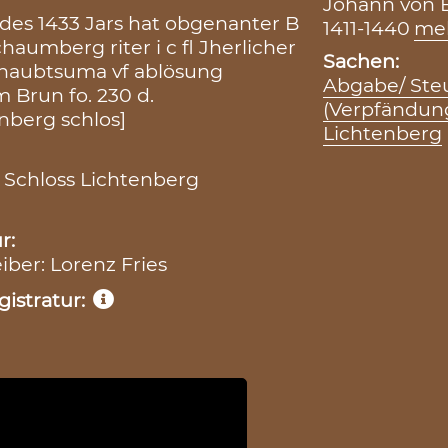
Johann von B
des 1433 Jars hat obgenanter B
1411-1440
me
aumberg riter i c fl Jherlicher
Sachen:
0 haubtsuma vf ablösung
Abgabe/ Ste
 Brun fo. 230 d.
(Verpfändun
nberg schlos]
Lichtenberg
 Schloss Lichtenberg
r:
eiber: Lorenz Fries
istratur: