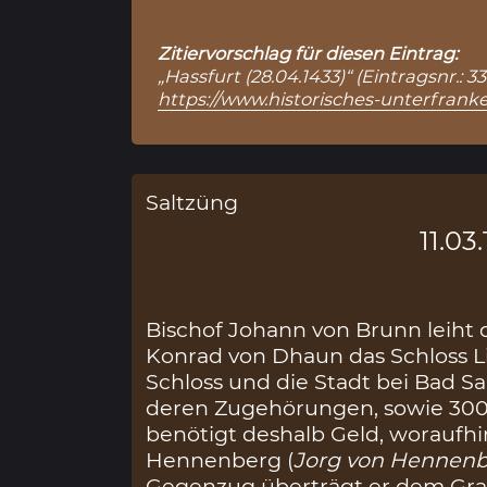
Zitiervorschlag für diesen Eintrag:
„Hassfurt (28.04.1433)“ (Eintragsnr.:
https://www.historisches-unterfranke
Saltzüng
11.03
Bischof Johann von Brunn leiht
Konrad von Dhaun das Schloss L
Schloss und die Stadt bei Bad S
deren Zugehörungen, sowie 300
benötigt deshalb Geld, woraufhin
Hennenberg (
Jorg von Hennen
Gegenzug überträgt er dem Graf