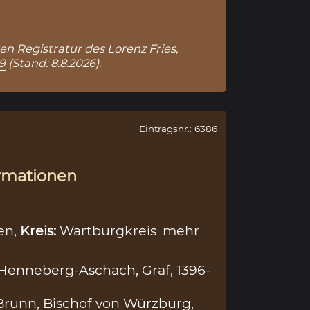
hen Registratur des Lorenz Fries,
9
(Stand: 8.8.2026).
Eintragsnr.: 6386
rmationen
en,
Kreis:
Wartburgkreis
mehr
 Henneberg-Aschach, Graf, 1396-
runn, Bischof von Würzburg,