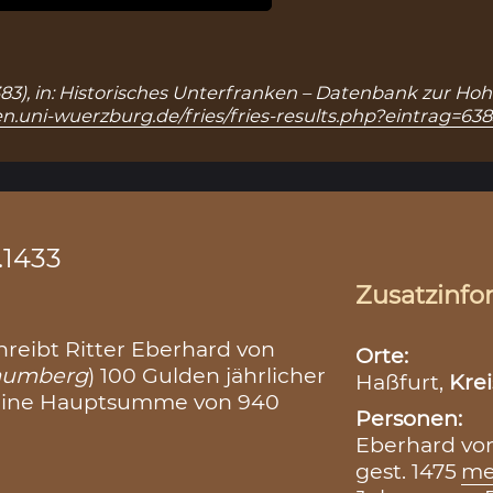
 6383), in: Historisches Unterfranken – Datenbank zur Ho
n.uni-wuerzburg.de/fries/fries-results.php?eintrag=638
.1433
Zusatzinfo
reibt Ritter Eberhard von
Orte:
haumberg
) 100 Gulden jährlicher
Haßfurt,
Krei
r eine Hauptsumme von 940
Personen:
Eberhard von
gest. 1475
me