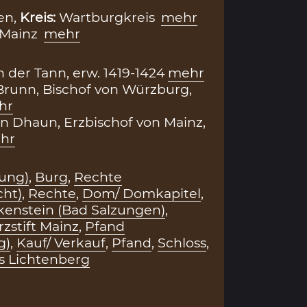
en,
Kreis:
Wartburgkreis
mehr
Mainz
mehr
 der Tann, erw. 1419-1424
mehr
runn, Bischof von Würzburg,
hr
von Dhaun, Erzbischof von Mainz,
hr
ung)
,
Burg
,
Rechte
cht)
,
Rechte
,
Dom/ Domkapitel
,
kenstein (Bad Salzungen)
,
zstift Mainz
,
Pfand
g)
,
Kauf/ Verkauf
,
Pfand
,
Schloss
,
s Lichtenberg