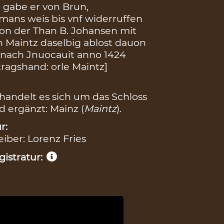
 gabe er von Brun,
ans weis bis vnf widerruffen
von der Than B. Johansen mit
Maintz daselbig ablost dauon
 nach Jnuocauit anno 1424
tragshand: orle Maintz]
handelt es sich um das Schloss
 ergänzt: Mainz (
Maintz
).
r:
eiber: Lorenz Fries
istratur: