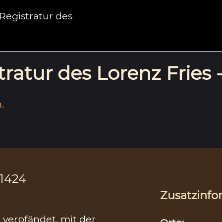
egistratur des
ratur des Lorenz Fries 
.
.1424
Zusatzinfo
 verpfändet, mit der