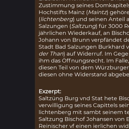
Zustimmung seines Domkapitels
Hochstifts Mainz (
Maintz
) gehör
(
lichtenberg
) und seinen Anteil
Salzungen (
Saltzung
) für 3000 
jährlichen Wiederkauf, an Bisch
Johann von Brunn verpfändet de
Stadt Bad Salzungen Burkhard v
der Than
) auf Widerruf. Im Gege
ihm das Öffnungsrecht. Im Falle,
diesen Teil von dem Würzburger
diesen ohne Widerstand abgebe
Exzerpt:
Saltzüng Burg vnd Stat hete Bis
verwilligung seines Capittels sei
lichtenberg mit sambt seinem te
Saltzung Bischof Johansen von 
Reinischer vf einen ierlichen wi