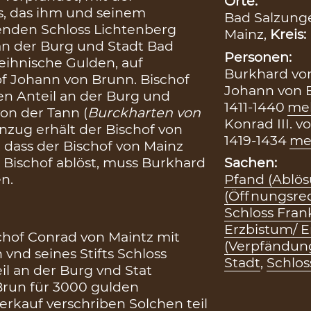
Orte:
, das ihm und seinem
Bad Salzung
enden Schloss Lichtenberg
Mainz,
Kreis:
 an der Burg und Stadt Bad
Personen:
Reihnische Gulden, auf
Burkhard von
of Johann von Brunn. Bischof
Johann von B
n Anteil an der Burg und
1411-1440
me
on der Tann (
Burckharten von
Konrad III. 
nzug erhält der Bischof von
1419-1434
me
 dass der Bischof von Mainz
 Bischof ablöst, muss Burkhard
Sachen:
n.
Pfand (Ablös
(Öffnungsre
Schloss Fran
Erzbistum/ Er
chof Conrad von Maintz mit
(Verpfändun
n vnd seines Stifts Schloss
Stadt
,
Schlos
il an der Burg vnd Stat
Brun für 3000 gulden
derkauf verschriben Solchen teil