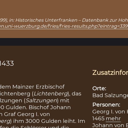
 3399), in: Historisches Unterfranken – Datenbank zur Ho
n.uni-wuerzburg.de/fries/fries-results.php?eintrag=339
.1433
Zusatzinfo
 dem Mainzer Erzbischof
Orte:
ichtenberg (
Lichtenberg
), das
Bad Salzung
alzungen (
Saltzungen
) mit
Personen:
0 Gulden. Bischof Johann
Georg I. von
 Graf Georg I. von
1465
mehr
berg
) ihm 3000 Gulden leiht. Im
Johann von B
en die Schlösser und die