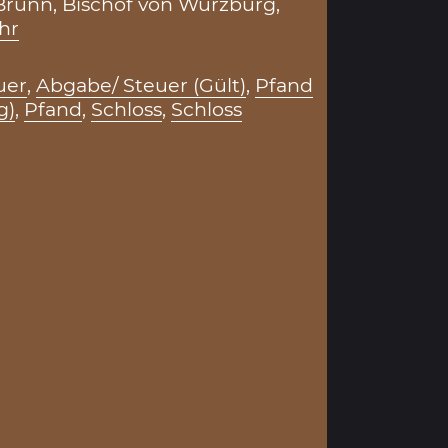
runn, Bischof von Würzburg,
hr
uer
,
Abgabe/ Steuer (Gült)
,
Pfand
g)
,
Pfand
,
Schloss
,
Schloss