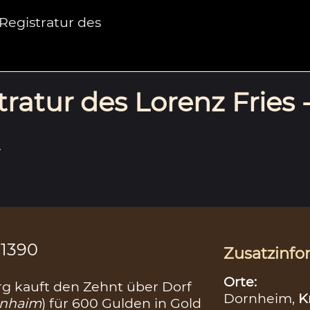
egistratur des
ratur des Lorenz Fries 
.
.1390
Zusatzinfo
Orte:
g kauft den Zehnt über Dorf
Dornheim,
K
nhaim
) für 600 Gulden in Gold