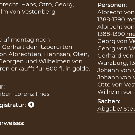
recht, Hans, Otto, Georg,
Personen:
elm von Vestenberg
Albrecht von
1388-1390
me
Albrecht von
1388-1390
me
e uf montag nach
Georg von Ve
f Gerhart den itzberurten
Georg von Ve
von Albrechten, Hannsen, Oten,
Gerhard von 
 Georgen und Wilhelmen von
Würzburg, 1
 erkaufft fur 600 fl. in golde.
Johann von V
Johann von V
Otto von Ves
r:
Wilhelm von 
iber: Lorenz Fries
Sachen:
istratur:
Abgabe/ Steu
rweises: