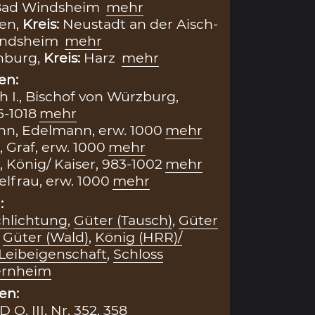
Bad Windsheim
mehr
fen,
Kreis:
Neustadt an der Aisch-
indsheim
mehr
nburg,
Kreis:
Harz
mehr
en:
h I., Bischof von Würzburg,
6-1018
mehr
n, Edelmann, erw. 1000
mehr
 Graf, erw. 1000
mehr
., König/ Kaiser, 983-1002
mehr
elfrau, erw. 1000
mehr
:
chlichtung
,
Güter (Tausch)
,
Güter
,
Güter (Wald)
,
König (HRR)/
Leibeigenschaft
,
Schloss
ernheim
en:
O. III, Nr. 352, 358