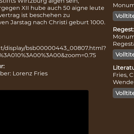
tiffts Wirtzburg aigen sein,
Monumen
rgegen XII hube auch 50 aigne leute
vertrag ist beschehen zu
Volltit
n Jarstag nach Christi geburt 1000.
Regest
Monumen
Regesta 
ct/display/bsb00000443_00807.html?
Vollti
2%3A010%3A00%3A00&zoom=0.75
r:
Literatu
iber: Lorenz Fries
Fries, C
Wendeho
Volltit