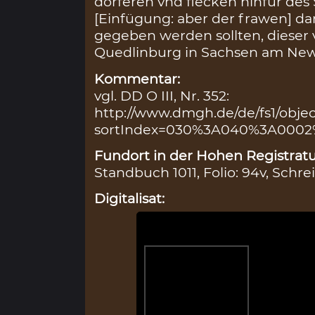
dorferen vnd flecken hinfur des S
[Einfügung: aber der frawen] da
gegeben werden sollten, dieser 
Quedlinburg in Sachsen am Newe
Kommentar:
vgl. DD O III, Nr. 352:
http://www.dmgh.de/de/fs1/obje
sortIndex=030%3A040%3A000
Fundort in der Hohen Registratu
Standbuch 1011, Folio: 94v, Schre
Digitalisat: