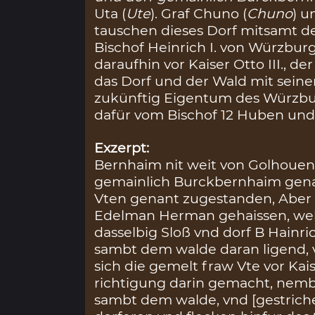
Uta (
Ute
). Graf Chuno (
Chuno
) 
tauschen dieses Dorf mitsamt d
Bischof Heinrich I. von Würzbur
daraufhin vor Kaiser Otto III., d
das Dorf und der Wald mit sein
zukünftig Eigentum des Würzburg
dafür vom Bischof 12 Huben und
Exzerpt:
Bernhaim nit weit von Golhouen 
gemainlich Burckbernhaim genan
Vten genant zugestanden, Aber 
Edelman Herman gehaissen, we
dasselbig Sloß vnd dorf B Hainri
sambt dem walde daran ligend, 
sich die gemelt fraw Vte vor Kai
richtigung darin gemacht, nemb
sambt dem walde, vnd [gestrich