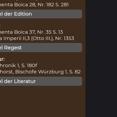
ta Boica 28, Nr. 182 S. 281
el der Edition
:
ta Boica 37, Nr. 35 S. 13
Imperii II,3 (Otto III.), Nr. 1353
tel Regest
r:
hronik 1, S. 180f
rst, Bischöfe Würzburg 1, S. 82
el der Literatur