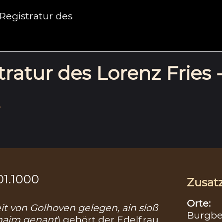
egistratur des
ratur des Lorenz Fries 
.
01.1000
Zusat
Orte:
it von Golhoven gelegen, ain sloß
Burgbe
haim genant
) gehört der Edelfrau