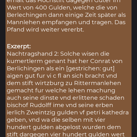
erhält das Hochstift dagegen Güter im
Wert von 400 Gulden, welche die von
Berlechingen dann einige Zeit später als
Mannlehen empfangen und tragen. Das
Pfand wird weiter vererbt.
Exzerpt:
Nachtragshand 2: Solche wisen die
kumertlerm genant hat her Conrat von
Berlichingen als ein [gestrichen: gut]
aigen gut fur vi c fl an sich bracht vnd
dem stift wirtzburg zu Rittermanlehen
gemacht fur welche lehen machung
auch seine dinste vnd erlittene schaden
bischof Rudolff ime vnd seine erben
ierlich Zweintzig gulden vf petri kathedra
geben, vnd wa die selben mit vier
hundert gulden abgelost wurden dem
stift dargegen vier hundert gulden wert