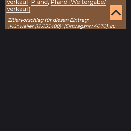
Verkauf
,
Pfand
,
Pfand (Weitergabe/
Verkauf)
Zitiervorschlag für diesen Eintrag:
„Künweiler (19.03.1488)“ (Eintragsnr.: 4070), in:
Historisches Unterfranken – Datenbank zur
Hohen Registratur des Lorenz Fries,
https://www.historisches-unterfranken.uni-
wuerzburg.de/fries/fries-results.php?
eintrag=4070
(Stand: 8.8.2026).
Ergebnisseite 1 von 1
1