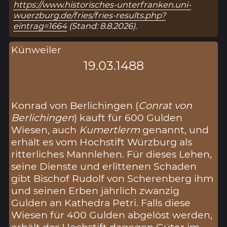
https://www.historisches-unterfranken.uni-
wuerzburg.de/fries/fries-results.php?
eintrag=1664
(Stand: 8.8.2026).
Künweiler
19.03.1488
Konrad von Berlichingen (
Conrat von
Berlichingen
) kauft für 600 Gulden
Wiesen, auch
Kumertlerm
genannt, und
erhält es vom Hochstift Würzburg als
ritterliches Mannlehen. Für dieses Lehen,
seine Dienste und erlittenen Schaden
gibt Bischof Rudolf von Scherenberg ihm
und seinen Erben jährlich zwanzig
Gulden an Kathedra Petri. Falls diese
Wiesen für 400 Gulden abgelöst werden,