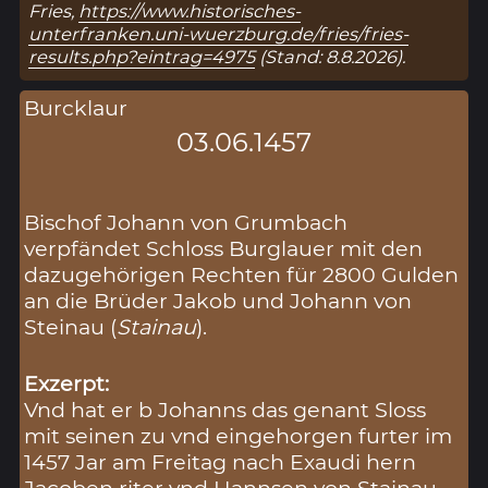
Fries,
https://www.historisches-
unterfranken.uni-wuerzburg.de/fries/fries-
results.php?eintrag=4975
(Stand: 8.8.2026).
Burcklaur
03.06.1457
Bischof Johann von Grumbach
verpfändet Schloss Burglauer mit den
dazugehörigen Rechten für 2800 Gulden
an die Brüder Jakob und Johann von
Steinau (
Stainau
).
Exzerpt:
Vnd hat er b Johanns das genant Sloss
mit seinen zu vnd eingehorgen furter im
1457 Jar am Freitag nach Exaudi hern
Jacoben riter vnd Hannsen von Stainau