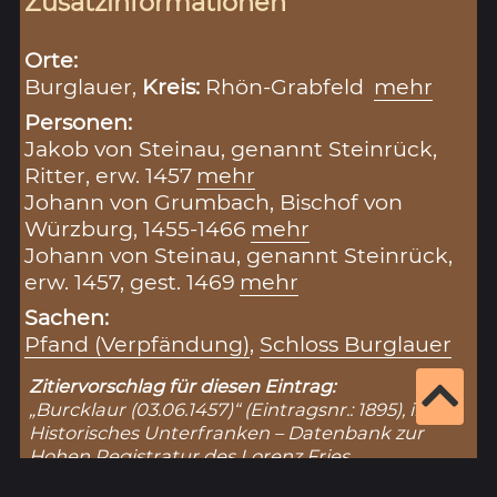
Zusatzinformationen
Orte:
Burglauer,
Kreis:
Rhön-Grabfeld
mehr
Personen:
Jakob von Steinau, genannt Steinrück,
Ritter, erw. 1457
mehr
Johann von Grumbach, Bischof von
Würzburg, 1455-1466
mehr
Johann von Steinau, genannt Steinrück,
erw. 1457, gest. 1469
mehr
Sachen:
Pfand (Verpfändung)
,
Schloss Burglauer
Zitiervorschlag für diesen Eintrag:
„Burcklaur (03.06.1457)“ (Eintragsnr.: 1895), in:
Historisches Unterfranken – Datenbank zur
Hohen Registratur des Lorenz Fries,
https://www.historisches-unterfranken.uni-