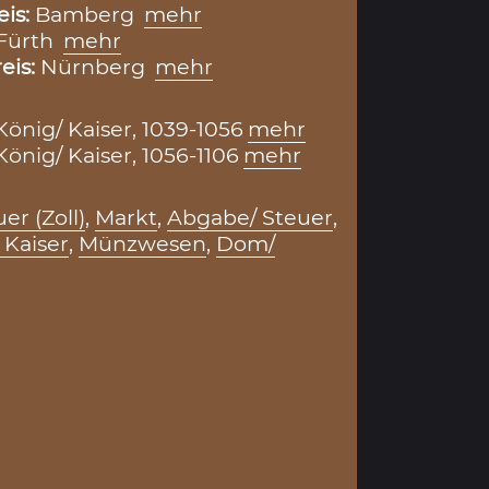
eis:
Bamberg
mehr
Fürth
mehr
eis:
Nürnberg
mehr
 König/ Kaiser, 1039-1056
mehr
 König/ Kaiser, 1056-1106
mehr
er (Zoll)
,
Markt
,
Abgabe/ Steuer
,
 Kaiser
,
Münzwesen
,
Dom/