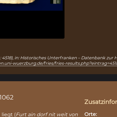
: 4518), in: Historisches Unterfranken – Datenbank zur 
n.uni-wuerzburg.de/fries/fries-results.php?eintrag=451
.1062
Zusatzinfo
Orte:
liegt (
Furt ain dorf nit weit von