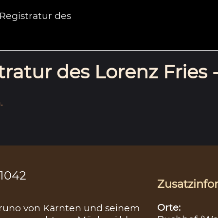
egistratur des
ratur des Lorenz Fries 
.
.1042
Zusatzinfo
Orte:
f Bruno von Kärnten und seinem