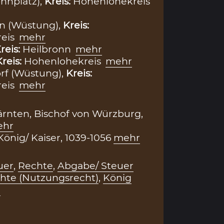
hnplatz),
Kreis:
Hohenlohekreis
n (Wüstung),
Kreis:
eis
mehr
reis:
Heilbronn
mehr
Kreis:
Hohenlohekreis
mehr
rf (Wüstung),
Kreis:
eis
mehr
rnten, Bischof von Würzburg,
ehr
 König/ Kaiser, 1039-1056
mehr
uer
,
Rechte
,
Abgabe/ Steuer
hte (Nutzungsrecht)
,
König
r