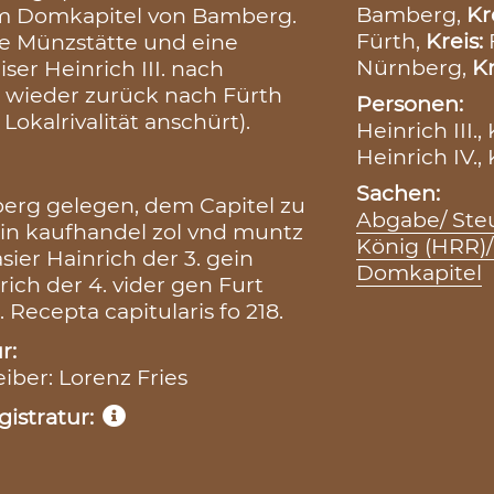
Bamberg,
Kr
em Domkapitel von Bamberg.
Fürth,
Kreis:
ine Münzstätte und eine
Nürnberg,
Kr
iser Heinrich III. nach
. wieder zurück nach Fürth
Personen:
okalrivalität anschürt).
Heinrich III.,
Heinrich IV.,
Sachen:
nberg gelegen, dem Capitel zu
Abgabe/ Steu
ain kaufhandel zol vnd muntz
König (HRR)/
ier Hainrich der 3. gein
Domkapitel
ich der 4. vider gen Furt
 Recepta capitularis fo 218.
r:
eiber: Lorenz Fries
istratur: