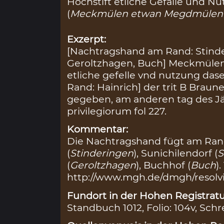
Hochstift etliche Gefälle und 
(
Meckmülen etwan Megdmülen
Exzerpt:
[Nachtragshand am Rand: Stinde
Geroltzhagen, Buch] Meckmüle
etliche gefelle vnd nutzung das
Rand: Hainrich] der trit B Braun
gegeben, am anderen tag des Jä
privilegiorum fol 227.
Kommentar:
Die Nachtragshand fügt am Rand
(
Stinderingen
), Sunichilendorf (
S
(
Geroltzhagen
), Buchhof (
Buch
)
http://www.mgh.de/dmgh/resolv
Fundort in der Hohen Registratu
Standbuch 1012, Folio: 104v, Schr