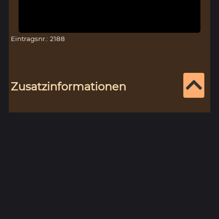
Eintragsnr.: 2188
Zusatzinformationen
Orte:
Gerolzhofen,
Kreis:
Schweinfurt
mehr
Personen:
Apel von Stotternheim, erw. 1411
mehr
Erkinger I. von Seinsheim, Freiherr von
Schwarzenberg, 1362-1437
mehr
Johann von Brunn, Bischof von
Würzburg, 1411-1440
mehr