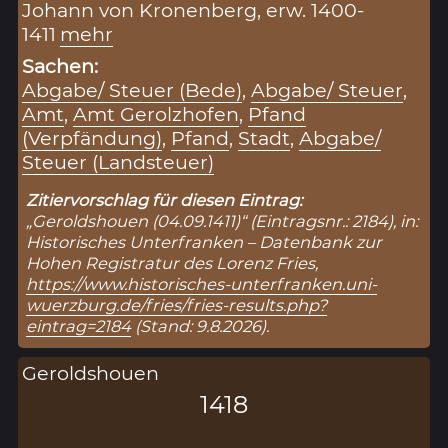
Johann von Kronenberg, erw. 1400-
1411
mehr
Sachen:
Abgabe/ Steuer (Bede)
,
Abgabe/ Steuer
,
Amt
,
Amt Gerolzhofen
,
Pfand
(Verpfändung)
,
Pfand
,
Stadt
,
Abgabe/
Steuer (Landsteuer)
Zitiervorschlag für diesen Eintrag:
„Geroldshouen (04.09.1411)“ (Eintragsnr.: 2184), in:
Historisches Unterfranken – Datenbank zur
Hohen Registratur des Lorenz Fries,
https://www.historisches-unterfranken.uni-
wuerzburg.de/fries/fries-results.php?
eintrag=2184
(Stand: 9.8.2026).
Geroldshouen
1418