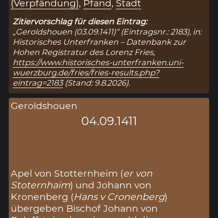
(Verpfändung)
,
Pfand
,
Stadt
Zitiervorschlag für diesen Eintrag:
„Geroldshouen (03.09.1411)“ (Eintragsnr.: 2183), in:
Historisches Unterfranken – Datenbank zur
Hohen Registratur des Lorenz Fries,
https://www.historisches-unterfranken.uni-
wuerzburg.de/fries/fries-results.php?
eintrag=2183
(Stand: 9.8.2026).
Geroldshouen
04.09.1411
Apel von Stotternheim (
er von
Stoternhaim
) und Johann von
Kronenberg (
Hans v Cronenberg
)
übergeben Bischof Johann von