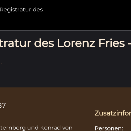
egistratur des
ratur des Lorenz Fries 
.
87
Zusatzinfo
Sternberg und Konrad von
Personen: