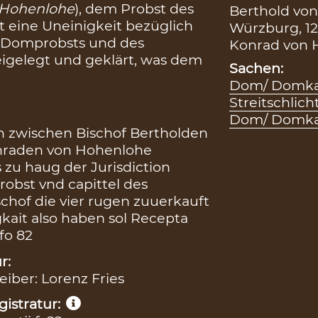
 Hohenlohe
), dem Probst des
Berthold von
t eine Uneinigkeit bezüglich
Würzburg, 12
es Domprobsts und des
Konrad von H
eigelegt und geklärt, was dem
Sachen:
Dom/ Domkap
Streitschlic
Dom/ Domka
ch zwischen Bischof Bertholden
onraden von Hohenlohe
 zu haug der Jurisdiction
robst vnd capittel des
chof die vier rugen zuuerkauft
gkait also haben sol Recepta
fo 82
r:
eiber: Lorenz Fries
istratur: