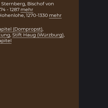
 Sternberg, Bischof von
74 - 1287
mehr
ohenlohe, 1270-1330
mehr
itel (Dompropst)
,
htung
,
Stift Haug (Würzburg)
,
pitel