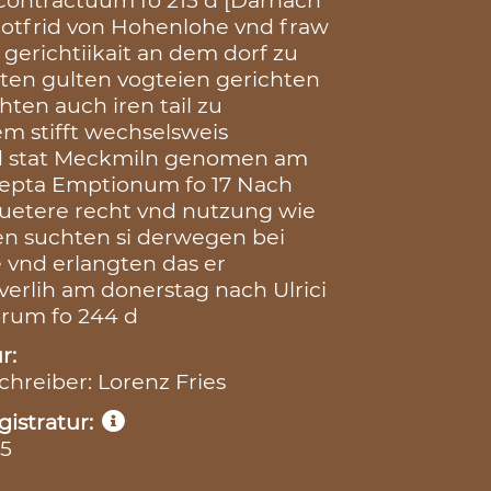
 Contractuum fo 215 d [Darnach
Gotfrid von Hohenlohe vnd fraw
 gerichtiikait an dem dorf zu
ten gulten vogteien gerichten
ten auch iren tail zu
m stifft wechselsweis
nd stat Meckmiln genomen am
ecepta Emptionum fo 17 Nach
uetere recht vnd nutzung wie
en suchten si derwegen bei
vnd erlangten das er
verlih am donerstag nach Ulrici
orum fo 244 d
r:
Schreiber: Lorenz Fries
istratur:
15