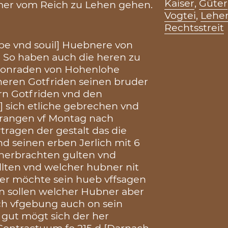
Kaiser
,
Güter
er vom Reich zu Lehen gehen.
Vogtei
,
Lehe
Rechtsstreit
be vnd souil] Huebnere von
 So haben auch die heren zu
 Conraden von Hohenlohe
heren Gotfriden seinen bruder
rn Gotfriden vnd den
] sich etliche gebrechen vnd
frangen vf Montag nach
ertragen der gestalt das die
d seinen erben Jerlich mit 6
 herbrachten gulten vnd
ollten vnd welcher hubner nit
 der möchte sein hueb vffsagen
en sollen welcher Hubner aber
ch vfgebung auch on sein
 gut mögt sich der her