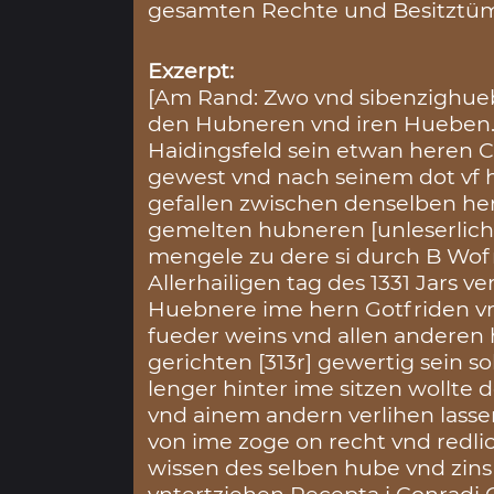
gesamten Rechte und Besitztüm
Exzerpt:
[Am Rand: Zwo vnd sibenzighue
den Hubneren vnd iren Hueben.
Haidingsfeld sein etwan heren
gewest vnd nach seinem dot vf 
gefallen zwischen denselben he
gemelten hubneren [unleserlich
mengele zu dere si durch B Wo
Allerhailigen tag des 1331 Jars v
Huebnere ime hern Gotfriden vn
fueder weins vnd allen anderen
gerichten [313r] gewertig sein s
lenger hinter ime sitzen wollte
vnd ainem andern verlihen lass
von ime zoge on recht vnd redli
wissen des selben hube vnd zins