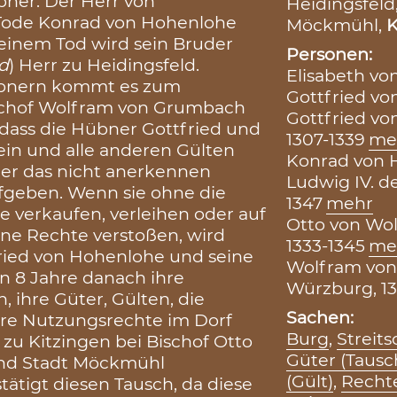
ner. Der Herr von
Heidingsfeld
 Tode Konrad von Hohenlohe
Möckmühl,
K
seinem Tod wird sein Bruder
Personen:
id
) Herr zu Heidingsfeld.
Elisabeth vo
übnern kommt es zum
Gottfried vo
Bischof Wolfram von Grumbach
Gottfried vo
, dass die Hübner Gottfried und
1307-1339
me
ein und alle anderen Gülten
Konrad von H
ner das nicht anerkennen
Ludwig IV. de
ufgeben. Wenn sie ohne die
1347
mehr
e verkaufen, verleihen oder auf
Otto von Wol
ine Rechte verstoßen, wird
1333-1345
me
ried von Hohenlohe und seine
Wolfram von
en 8 Jahre danach ihre
Würzburg, 13
, ihre Güter, Gülten, die
Sachen:
ere Nutzungsrechte im Dorf
Burg
,
Streit
 zu Kitzingen bei Bischof Otto
Güter (Tausc
und Stadt Möckmühl
(Gült)
,
Recht
stätigt diesen Tausch, da diese