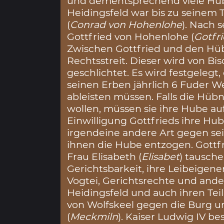
und dementsprechend viele Hüb
Heidingsfeld war bis zu seinem
(
Conrad von Hohenlohe
). Nach 
Gottfried von Hohenlohe (
Gotfr
Zwischen Gottfried und den H
Rechtsstreit. Dieser wird von 
geschlichtet. Es wird festgelegt
seinen Erben jährlich 6 Fuder W
ableisten müssen. Falls die Hüb
wollen, müssen sie ihre Hube a
Einwilligung Gottfrieds ihre Hub
irgendeine andere Art gegen se
ihnen die Hube entzogen. Gottf
Frau Elisabeth (
Elisabet
) tausch
Gerichtsbarkeit, ihre Leibeigenen
Vogtei, Gerichtsrechte und and
Heidingsfeld und auch ihren Teil
von Wolfskeel gegen die Burg 
(
Meckmiln
). Kaiser Ludwig IV be