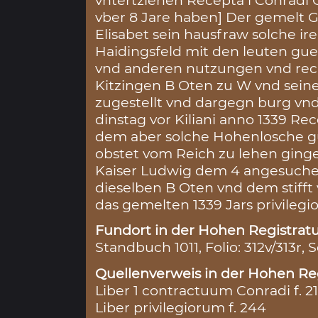
vntertziehen Recepta i Conradi
vber 8 Jare haben] Der gemelt 
Elisabet sein hausfraw solche ire
Haidingsfeld mit den leuten gue
vnd anderen nutzungen vnd rech
Kitzingen B Oten zu W vnd seine
zugestellt vnd dargegn burg v
dinstag vor Kiliani anno 1339 R
dem aber solche Hohenlosche g
obstet vom Reich zu lehen ging
Kaiser Ludwig dem 4 angesuche 
dieselben B Oten vnd dem stifft 
das gemelten 1339 Jars privilegi
Fundort in der Hohen Registratu
Standbuch 1011, Folio: 312v/313r, 
Quellenverweis in der Hohen Reg
Liber 1 contractuum Conradi f. 2
Liber privilegiorum f. 244