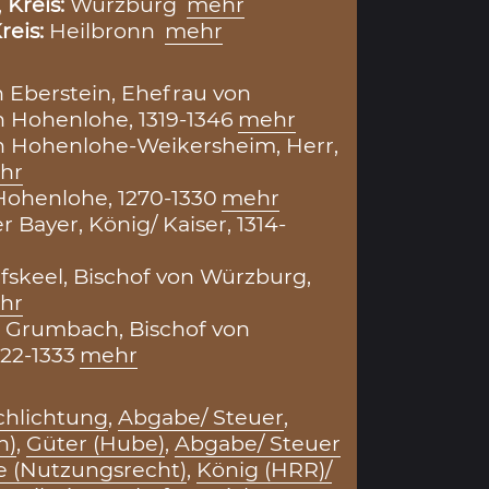
,
Kreis:
Würzburg
mehr
reis:
Heilbronn
mehr
n Eberstein, Ehefrau von
n Hohenlohe, 1319-1346
mehr
n Hohenlohe-Weikersheim, Herr,
hr
ohenlohe, 1270-1330
mehr
r Bayer, König/ Kaiser, 1314-
fskeel, Bischof von Würzburg,
hr
 Grumbach, Bischof von
22-1333
mehr
schlichtung
,
Abgabe/ Steuer
,
h)
,
Güter (Hube)
,
Abgabe/ Steuer
e (Nutzungsrecht)
,
König (HRR)/