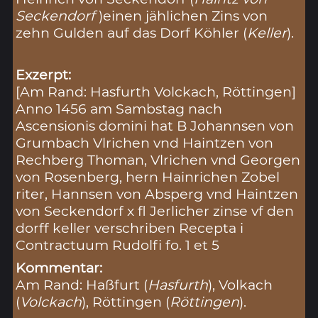
Seckendorf
)einen jählichen Zins von
zehn Gulden auf das Dorf Köhler (
Keller
).
Exzerpt:
[Am Rand: Hasfurth Volckach, Röttingen]
Anno 1456 am Sambstag nach
Ascensionis domini hat B Johannsen von
Grumbach Vlrichen vnd Haintzen von
Rechberg Thoman, Vlrichen vnd Georgen
von Rosenberg, hern Hainrichen Zobel
riter, Hannsen von Absperg vnd Haintzen
von Seckendorf x fl Jerlicher zinse vf den
dorff keller verschriben Recepta i
Contractuum Rudolfi fo. 1 et 5
Kommentar:
Am Rand: Haßfurt (
Hasfurth
), Volkach
(
Volckach
), Röttingen (
Röttingen
).