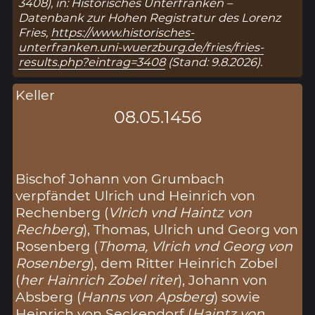
3408), in: Historisches Unterfranken –
Datenbank zur Hohen Registratur des Lorenz
Fries,
https://www.historisches-
unterfranken.uni-wuerzburg.de/fries/fries-
results.php?eintrag=3408
(Stand: 9.8.2026).
Keller
08.05.1456
Bischof Johann von Grumbach
verpfändet Ulrich und Heinrich von
Rechenberg (
Vlrich vnd Haintz von
Rechberg
), Thomas, Ulrich und Georg von
Rosenberg (
Thoma, Vlrich vnd Georg von
Rosenberg
), dem Ritter Heinrich Zobel
(
her Hainrich Zobel riter
), Johann von
Absberg (
Hanns von Apsberg
) sowie
Heinrich von Seckendorf (
Haintz von