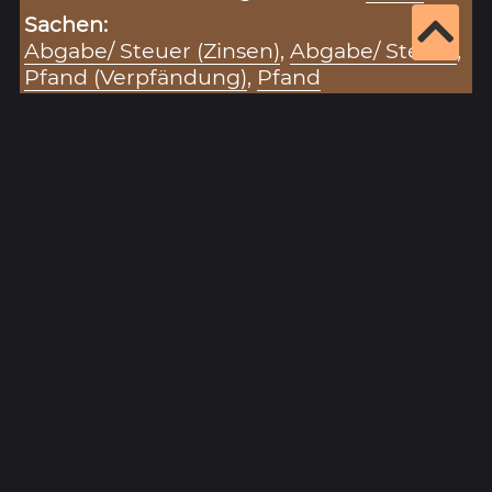
Sachen:
Abgabe/ Steuer (Zinsen)
,
Abgabe/ Steuer
,
Pfand (Verpfändung)
,
Pfand
Zitiervorschlag für diesen Eintrag:
„Keller (08.05.1456)“ (Eintragsnr.: 3926), in:
Historisches Unterfranken – Datenbank zur
Hohen Registratur des Lorenz Fries,
https://www.historisches-unterfranken.uni-
wuerzburg.de/fries/fries-results.php?
eintrag=3926
(Stand: 9.8.2026).
Ergebnisseite 1 von 1