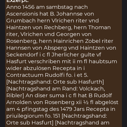
Anno 1456 am sambstag nach
Ascensionis hat B. Johannse von
Grumbach hern Vlrichen riter vnd
Haintzen von Rechberg, hern Thoman
riter, Vlrichen vnd Georgen von
Rosenberg, hern Hainrichen Zobel riter
Hannsen von Absperg vnd Haintzen von
Seckendorf i c fl Jherlicher gulte vf
Hasfurt verschriben mit ii m fl haubtsum
wider abzulösen Recepta in i
Contractuum Rudolfi fo. i et 5.
[Nachtragshand: Orte sub Hasfurth]
[Nachtragshand am Rand: Volckach,
Ribler] An diser suma i c fl hat B Rudolf
Arnolden von Rosenberg xii ½ fl abgelöst
am 4 pfingstag des 1479 Jars Recepta in
priuilegiorum fo. 151 [Nachtragshand:
Orte sub Hasfurt] [Nachtragshand am