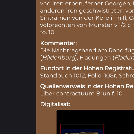
vnd iren erben, ferner Georgen,
anderen iren geschwistreten von
Sintramen von der Kere ii m fl, Ca
volprechten von Munster v 1/2 c
fo. 10.
Kommentar:
Die Nachtragshand am Rand füg
(
Hildenburg
), Fladungen (
Fladu
Fundort in der Hohen Registratu
Standbuch 1012, Folio: 108r, Schr
Quellenverweis in der Hohen Reg
Liber contractuum Brun f. 10
Digitalisat: