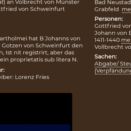
at
) an Volbrecht von Münster
Bad Neustadt
ttfried von Schweinfurt
Grabfeld
me
Personen:
Gottfried von
Johann von B
artholmei hat B Johanns von
1411-1440
me
d Gotzen von Schweinfurt den
Vollbrecht vo
 Ist nit registrirt, aber das
Sachen:
ein proprietatis sub litera N.
Abgabe/ Steu
r:
(Verpfändun
eiber: Lorenz Fries