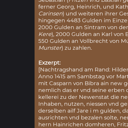
ferner Georg, Heinrich, und Kath
Carinsen
) und weiteren ihrer Ge
hingegen 4483 Gulden im Einze
2000 Gulden an Sintram von der
Kere
), 2000 Gulden an Karl von B
550 Gulden an Vollbrecht von Mü
Munster
) zu zahlen.
Exzerpt:
[Nachtragshand am Rand: Hilden
Anno 1415 am Sambstag vor Marti
mit Casparn von Bibra ain new g
nemlich das er vnd seine erben d
kellerei zu der Newenstat die ne
Inhaben, nutzen, niessen vnd ge
derselben ailf Jare i m gulden, 
ausrichten vnd bezalen solte, ne
hern Hainrichen domheren, Frit