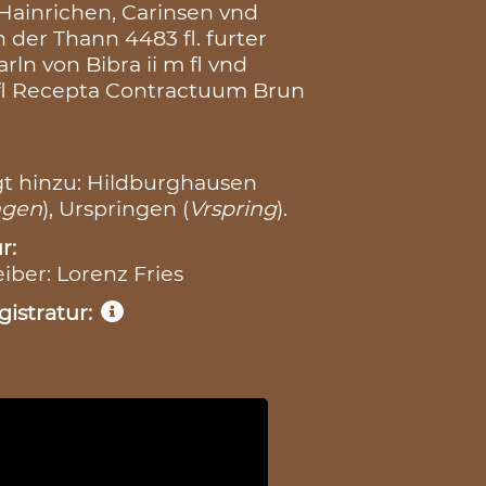
 Hainrichen, Carinsen vnd
 der Thann 4483 fl. furter
rln von Bibra ii m fl vnd
 fl Recepta Contractuum Brun
t hinzu: Hildburghausen
ngen
), Urspringen (
Vrspring
).
r:
eiber: Lorenz Fries
istratur: