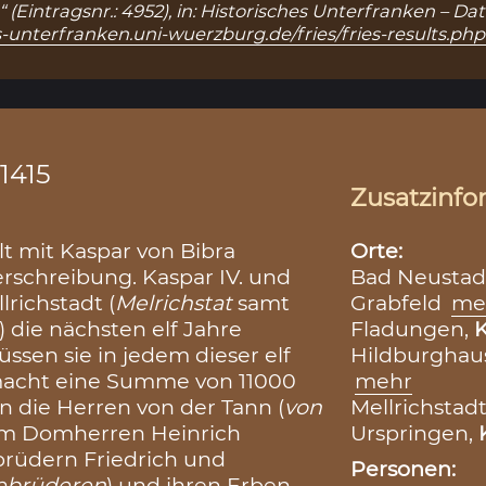
“ (Eintragsnr.: 4952), in: Historisches Unterfranken – 
s-unterfranken.uni-wuerzburg.de/fries/fries-results.ph
.1415
Zusatzinfo
lt mit Kaspar von Bibra
Orte:
erschreibung. Kaspar IV. und
Bad Neustadt
lrichstadt (
Melrichstat
samt
Grabfeld
me
) die nächsten elf Jahre
Fladungen,
K
sen sie in jedem dieser elf
Hildburghau
 macht eine Summe von 11000
mehr
n die Herren von der Tann (
von
Mellrichstadt
dem Domherren Heinrich
Urspringen,
brüdern Friedrich und
Personen:
gebrüderen
) und ihren Erben,