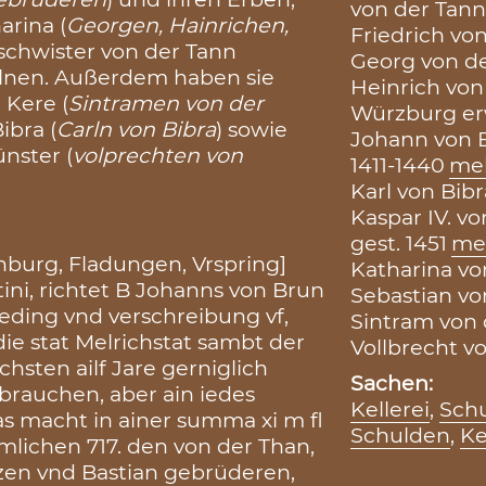
von der Tann
arina (
Georgen, Hainrichen,
Friedrich von
schwister von der Tann
Georg von de
lnen. Außerdem haben sie
Heinrich von
 Kere (
Sintramen von der
Würzburg erw
ibra (
Carln von Bibra
) sowie
Johann von B
nster (
volprechten von
1411-1440
me
Karl von Bibr
Kaspar IV. vo
gest. 1451
me
burg, Fladungen, Vrspring]
Katharina von
ni, richtet B Johanns von Brun
Sebastian vo
eding vnd verschreibung vf,
Sintram von 
ie stat Melrichstat sambt der
Vollbrecht vo
chsten ailf Jare gerniglich
Sachen:
brauchen, aber ain iedes
Kellerei
,
Schu
das macht in ainer summa xi m fl
Schulden
,
Ke
mlichen 717. den von der Than,
zen vnd Bastian gebrüderen,