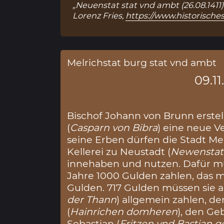
„Neuenstat stat vnd ambt (26.08.1411)
Lorenz Fries,
https://www.historische
Melrichstat burg stat vnd ambt
09.11
Bischof Johann von Brunn erstel
(
Casparn von Bibra
) eine neue V
seine Erben dürfen die Stadt Mel
Kellerei zu Neustadt (
Newenstat
innehaben und nutzen. Dafür müs
Jahre 1000 Gulden zahlen, das
Gulden. 717 Gulden müssen sie a
der Thann
) allgemein zahlen, 
(
Hainrichen domheren
), den Ge
Sebastian (
Fritzen vnd Bastian 