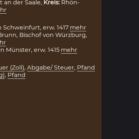
 an der Saale,
Kreis:
Rhön-
hr
 Schweinfurt, erw. 1417
mehr
runn, Bischof von Würzburg,
hr
n Münster, erw. 1415
mehr
er (Zoll)
,
Abgabe/ Steuer
,
Pfand
g)
,
Pfand