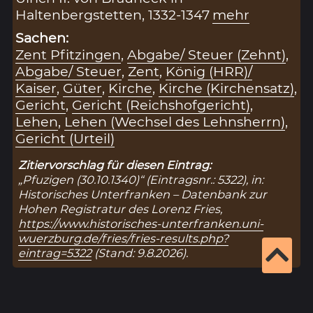
Haltenbergstetten, 1332-1347
mehr
Sachen:
Zent Pfitzingen
,
Abgabe/ Steuer (Zehnt)
,
Abgabe/ Steuer
,
Zent
,
König (HRR)/
Kaiser
,
Güter
,
Kirche
,
Kirche (Kirchensatz)
,
Gericht
,
Gericht (Reichshofgericht)
,
Lehen
,
Lehen (Wechsel des Lehnsherrn)
,
Gericht (Urteil)
Zitiervorschlag für diesen Eintrag:
„Pfuzigen (30.10.1340)“ (Eintragsnr.: 5322), in:
Historisches Unterfranken – Datenbank zur
Hohen Registratur des Lorenz Fries,
https://www.historisches-unterfranken.uni-
wuerzburg.de/fries/fries-results.php?
eintrag=5322
(Stand: 9.8.2026).