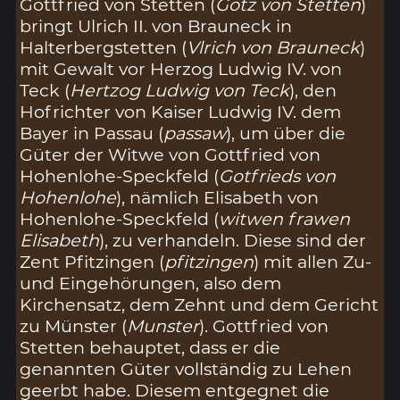
Gottfried von Stetten (
Gotz von Stetten
)
bringt Ulrich II. von Brauneck in
Halterbergstetten (
Vlrich von Brauneck
)
mit Gewalt vor Herzog Ludwig IV. von
Teck (
Hertzog Ludwig von Teck
), den
Hofrichter von Kaiser Ludwig IV. dem
Bayer in Passau (
passaw
), um über die
Güter der Witwe von Gottfried von
Hohenlohe-Speckfeld (
Gotfrieds von
Hohenlohe
), nämlich Elisabeth von
Hohenlohe-Speckfeld (
witwen frawen
Elisabeth
), zu verhandeln. Diese sind der
Zent Pfitzingen (
pfitzingen
) mit allen Zu-
und Eingehörungen, also dem
Kirchensatz, dem Zehnt und dem Gericht
zu Münster (
Munster
). Gottfried von
Stetten behauptet, dass er die
genannten Güter vollständig zu Lehen
geerbt habe. Diesem entgegnet die