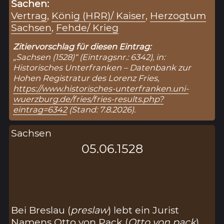
Sachen:
Vertrag
,
König (HRR)/ Kaiser
,
Herzogtum
Sachsen
,
Fehde/ Krieg
Zitiervorschlag für diesen Eintrag:
„Sachsen (1528)“ (Eintragsnr.: 6342), in:
Historisches Unterfranken – Datenbank zur
Hohen Registratur des Lorenz Fries,
https://www.historisches-unterfranken.uni-
wuerzburg.de/fries/fries-results.php?
eintrag=6342
(Stand: 7.8.2026).
Sachsen
05.06.1528
Bei Breslau (
preslaw
) lebt ein Jurist
Namens Otto von Pack (
Otto von pack
).