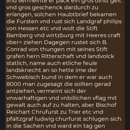
vnd vermeinte er pack ein gros dinst gelt
vnd gros geschenck dardurch zu
erlangen, solchen Haubtbrief bekamen
die Fursten vnd rust sich Landgraf philips
von Hessen etc vnd wolt die Stift
Bamberg vnd wirtzburg mit Heeres craft
vber= ziehen Dagegen rustet sich B.
Conrad von thungen mit seines Stift
grafen hern Ritterschaft vnd landvolck
statlich, name auch etliche feule
landsknecht an so hette ime der
Schwebisch bund in dem er war auch
8000 man zugesagt die sollten gerad
antziehen, vermeint sich der
vnwarhaftigen vnd vnbillichen vflag mit
gewalt auch auf zu halten, aber Bischof
Reichart Chrufurst zu Trier etc vnd
pfaltzgraf ludwig churfurst schlugen sich
in die Sachen vnd ward ein tag gen