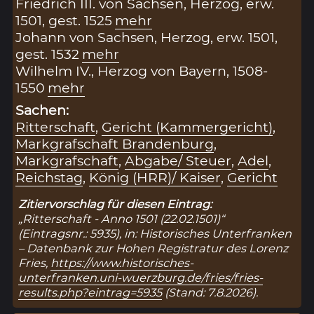
Friedrich III. von Sachsen, Herzog, erw.
1501, gest. 1525
mehr
Johann von Sachsen, Herzog, erw. 1501,
gest. 1532
mehr
Wilhelm IV., Herzog von Bayern, 1508-
1550
mehr
Sachen:
Ritterschaft
,
Gericht (Kammergericht)
,
Markgrafschaft Brandenburg
,
Markgrafschaft
,
Abgabe/ Steuer
,
Adel
,
Reichstag
,
König (HRR)/ Kaiser
,
Gericht
Zitiervorschlag für diesen Eintrag:
„Ritterschaft - Anno 1501 (22.02.1501)“
(Eintragsnr.: 5935), in: Historisches Unterfranken
– Datenbank zur Hohen Registratur des Lorenz
Fries,
https://www.historisches-
unterfranken.uni-wuerzburg.de/fries/fries-
results.php?eintrag=5935
(Stand: 7.8.2026).