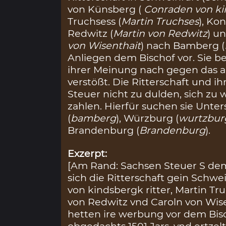
von Künsberg (
Conraden von ki
Truchsess (
Martin Truchses
), Ko
Redwitz (
Martin von Redwitz
) u
von Wisenthait
) nach Bamberg (
Anliegen dem Bischof vor. Sie b
ihrer Meinung nach gegen das al
verstößt. Die Ritterschaft und 
Steuer nicht zu dulden, sich zu 
zahlen. Hierfür suchen sie Unt
(
bamberg
), Würzburg (
wurtzbur
Brandenburg (
Brandenburg
).
Exzerpt:
[Am Rand: Sachsen Steuer S de
sich die Ritterschaft gein Schw
von kindsbergk ritter, Martin Tr
von Redwitz vnd Caroln von Wis
hetten ire werbung vor dem Bi
obgedachts 1501 Jars, vnd ertzel