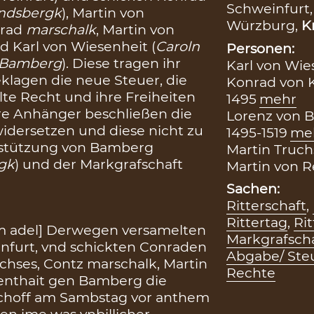
Schweinfurt
ndsbergk
), Martin von
Würzburg,
K
nrad
marschalk
, Martin von
nd Karl von Wiesenheit (
Caroln
Personen:
Bamberg
). Diese tragen ihr
Karl von Wies
eklagen die neue Steuer, die
Konrad von K
te Recht und ihre Freiheiten
1495
mehr
ihre Anhänger beschließen die
Lorenz von B
widersetzen und diese nicht zu
1495-1519
me
erstützung von Bamberg
Martin Truchs
gk
) und der Markgrafschaft
Martin von Re
Sachen:
Ritterschaft
,
Rittertag
,
Rit
m adel] Derwegen versamelten
Markgrafsch
einfurt, vnd schickten Conraden
Abgabe/ Ste
uchses, Contz marschalk, Martin
Rechte
enthait gen Bamberg die
schoff am Sambstag vor anthem
ten ime was vnbillicher