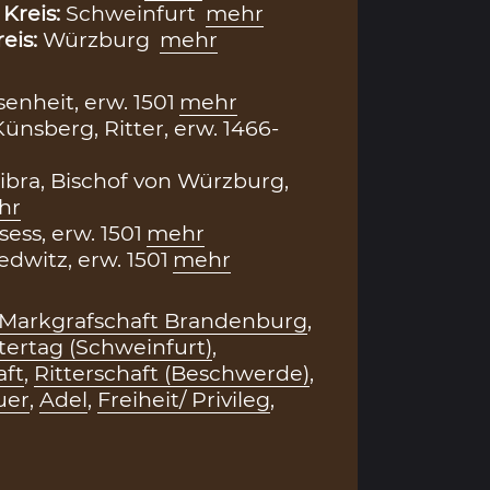
,
Kreis:
Schweinfurt
mehr
reis:
Würzburg
mehr
enheit, erw. 1501
mehr
ünsberg, Ritter, erw. 1466-
ibra, Bischof von Würzburg,
hr
ess, erw. 1501
mehr
dwitz, erw. 1501
mehr
Markgrafschaft Brandenburg
,
tertag (Schweinfurt)
,
aft
,
Ritterschaft (Beschwerde)
,
uer
,
Adel
,
Freiheit/ Privileg
,