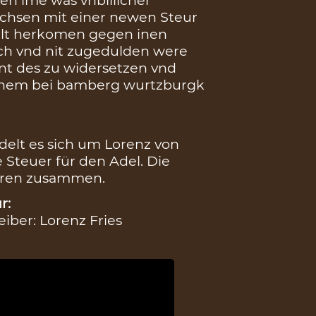
chsen mit einer newen Steur
d alt herkomen gegen inen
ich vnd nit zugedulden were
int des zu widersetzen vnd
lchem bei bamberg wurtzburgk
elt es sich um Lorenz von
 Steuer für den Adel. Die
hören zusammen.
r:
eiber: Lorenz Fries