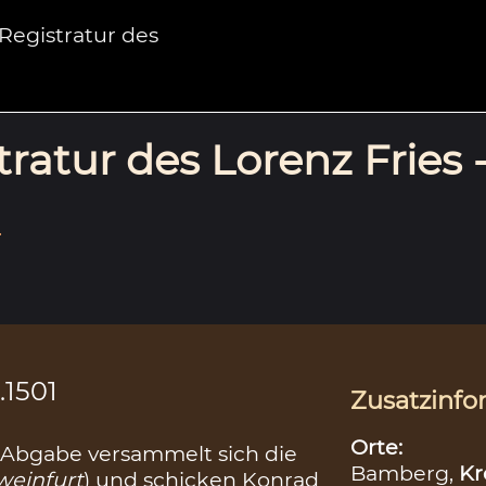
egistratur des
ratur des Lorenz Fries 
.
.1501
Zusatzinfo
Orte:
 Abgabe versammelt sich die
Bamberg,
Kr
weinfurt
) und schicken Konrad