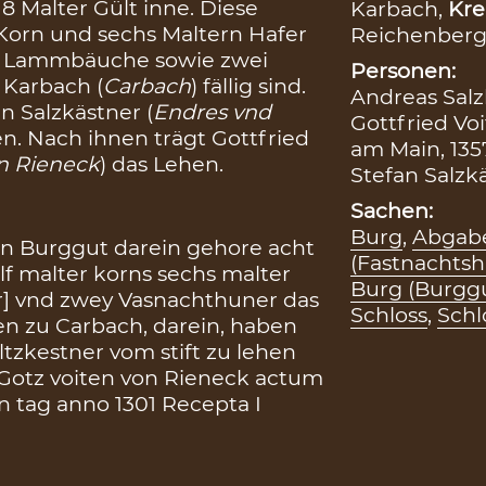
 Malter Gült inne. Diese
Karbach,
Kre
 Korn und sechs Maltern Hafer
Reichenberg
 Lammbäuche sowie zwei
Personen:
 Karbach (
Carbach
) fällig sind.
Andreas Salzk
 Salzkästner (
Endres vnd
Gottfried Vo
en. Nach ihnen trägt Gottfried
am Main, 135
on Rieneck
) das Lehen.
Stefan Salzkä
Sachen:
Burg
,
Abgabe
ein Burggut darein gehore acht
(Fastnachts
f malter korns sechs malter
Burg (Burgg
r] vnd zwey Vasnachthuner das
Schloss
,
Schl
hen zu Carbach, darein, haben
tzkestner vom stift zu lehen
 Gotz voiten von Rieneck actum
 tag anno 1301 Recepta I