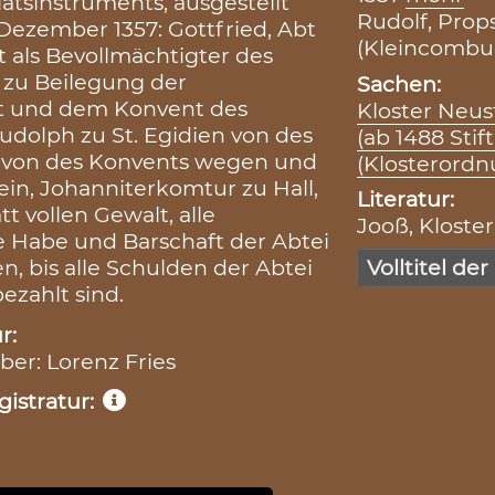
atsinstruments, ausgestellt
Rudolf, Props
Dezember 1357: Gottfried, Abt
(Kleincombur
t als Bevollmächtigter des
 zu Beilegung der
Sachen:
bt und dem Konvent des
Kloster Neu
dolph zu St. Egidien von des
(ab 1488 Stift
h von des Konvents wegen und
(Klosterordn
n, Johanniterkomtur zu Hall,
Literatur:
tt vollen Gewalt, alle
Jooß, Kloste
e Habe und Barschaft der Abtei
n, bis alle Schulden der Abtei
Volltitel der
zahlt sind.
r:
iber: Lorenz Fries
istratur: