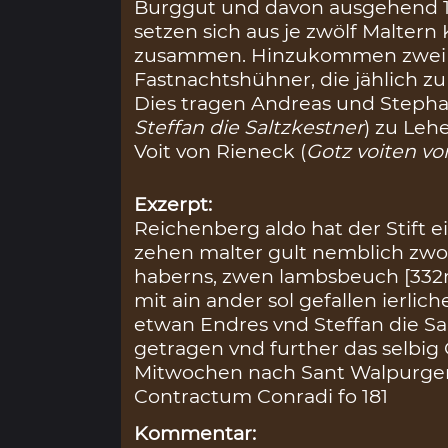
Burggut und davon ausgehend 18
setzen sich aus je zwölf Maltern
zusammen. Hinzukommen zwei
Fastnachtshühner, die jählich zu
Dies tragen Andreas und Stephan
Steffan die Saltzkestner
) zu Leh
Voit von Rieneck (
Gotz voiten v
Exzerpt:
Reichenberg aldo hat der Stift 
zehen malter gult nemblich zwol
haberns, zwen lambsbeuch [332
mit ain ander sol gefallen ierlic
etwan Endres vnd Steffan die Sal
getragen vnd further das selbig
Mitwochen nach Sant Walpurgen
Contractum Conradi fo 181
Kommentar: