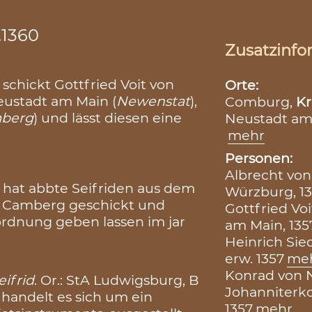
.1360
Zusatzinfo
schickt Gottfried Voit von
Orte:
eustadt am Main (
Newenstat
),
Comburg,
Kr
berg
) und lässt diesen eine
Neustadt am
mehr
Personen:
Albrecht von
 hat abbte Seifriden aus dem
Würzburg, 13
n Camberg geschickt und
Gottfried Vo
n ordnung geben lassen im jar
am Main, 135
Heinrich Sie
erw. 1357
me
Konrad von 
eifrid
. Or.: StA Ludwigsburg, B
Johanniterk
i handelt es sich um ein
1357
mehr