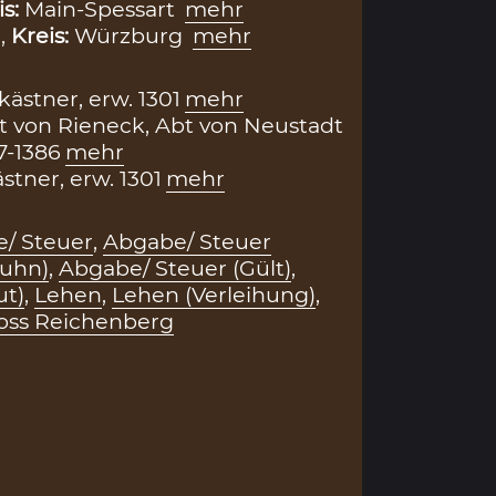
is:
Main-Spessart
mehr
,
Kreis:
Würzburg
mehr
ästner, erw. 1301
mehr
it von Rieneck, Abt von Neustadt
7-1386
mehr
stner, erw. 1301
mehr
/ Steuer
,
Abgabe/ Steuer
huhn)
,
Abgabe/ Steuer (Gült)
,
ut)
,
Lehen
,
Lehen (Verleihung)
,
oss Reichenberg