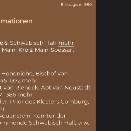
Eintragsnr.: 980
rmationen
eis:
Schwäbisch Hall
mehr
 Main,
Kreis:
Main-Spessart
 Hohenlohe, Bischof von
45-1372
mehr
it von Rieneck, Abt von Neustadt
7-1386
mehr
der, Prior des Klosters Comburg,
hr
Neuenstein, Komtur der
ommende Schwäbisch Hall, erw.