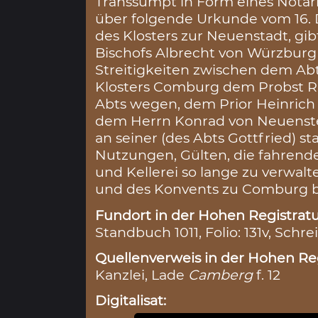
Transsumpt in Form eines Notari
über folgende Urkunde vom 16. 
des Klosters zur Neuenstadt, gib
Bischofs Albrecht von Würzburg
Streitigkeiten zwischen dem A
Klosters Comburg dem Probst Ru
Abts wegen, dem Prior Heinric
dem Herrn Konrad von Neuenstei
an seiner (des Abts Gottfried) sta
Nutzungen, Gülten, die fahrend
und Kellerei so lange zu verwalte
und des Konvents zu Comburg be
Fundort in der Hohen Registratu
Standbuch 1011, Folio: 131v, Schre
Quellenverweis in der Hohen Reg
Kanzlei, Lade
Camberg
f. 12
Digitalisat: