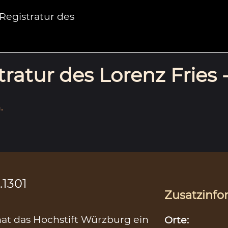
egistratur des
ratur des Lorenz Fries 
.
.1301
Zusatzinfo
hat das Hochstift Würzburg ein
Orte: