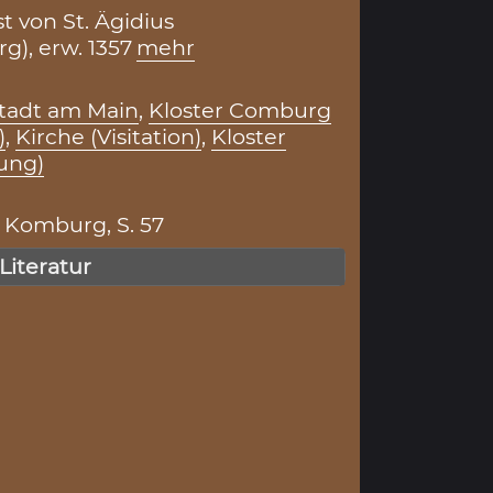
t von St. Ägidius
g), erw. 1357
mehr
stadt am Main
,
Kloster Comburg
)
,
Kirche (Visitation)
,
Kloster
ung)
r Komburg, S. 57
 Literatur