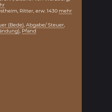
hr
theim, Ritter, erw. 1430
mehr
uer (Bede)
,
Abgabe/ Steuer
,
fändung)
,
Pfand