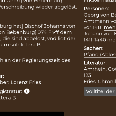
Frickenhaus
n an Georg von Bebenburg
 Verschreibung wieder abgelöst.
Personen:
Georg von B
Amtmann von 
burg hat] Bischof Johanns von
vor 1481
meh
on Bebenburg] 974 F vff dem
Johann von B
die sind abgelost, vnd ligt der
1411-1440
me
um sub littera B.
Sachen:
Pfand (Ablös
h an der Regierungszeit des
Literatur:
Amrhein, Gott
123
r:
Fries, Chronik
iber: Lorenz Fries
Volltitel der
istratur:
ttera B