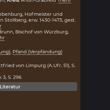
en,
Kreis:
Rhön-Grabfeld
mehr
ebenburg, Hofmeister und
Stollberg, erw. 1430-1473, gest.
r
runn, Bischof von Würzburg,
hr
ung)
,
Pfand (Verpfändung)
fried von Limpurg (A.Ufr. 51), S.
 3, S. 296
 Literatur