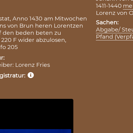
1411-1440
me
Lorenz von Os
stat, Anno 1430 am Mitwochen
Sachen:
anns von Brun heren Lorentzen
Abgabe/ Ste
 vf den beden beten zu
Pfand (Verp
220 F wider abzulosen,
 fo 205
r:
eiber: Lorenz Fries
istratur: