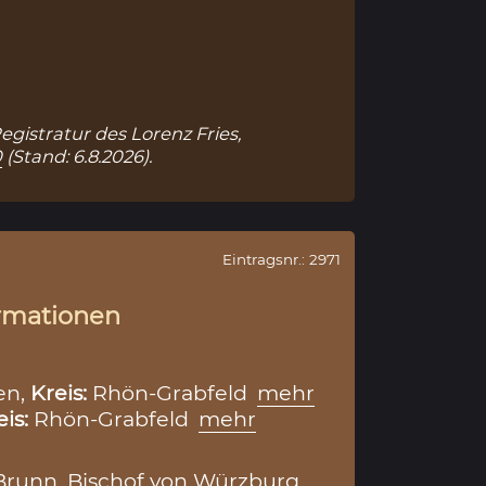
egistratur des Lorenz Fries,
0
(Stand: 6.8.2026).
Eintragsnr.: 2971
rmationen
en,
Kreis:
Rhön-Grabfeld
mehr
eis:
Rhön-Grabfeld
mehr
runn, Bischof von Würzburg,