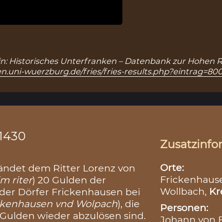
, in: Historisches Unterfranken – Datenbank zur Hohen R
n.uni-wuerzburg.de/fries/fries-results.php?eintrag=80
.1430
Zusatzinfo
Orte:
ändet dem Ritter Lorenz von
Frickenhaus
m riter
) 20 Gulden der
Wollbach,
Kr
der Dörfer Frickenhausen bei
ckenhausen vnd Wolpach
), die
Personen:
Gulden wieder abzulösen sind.
Johann von B