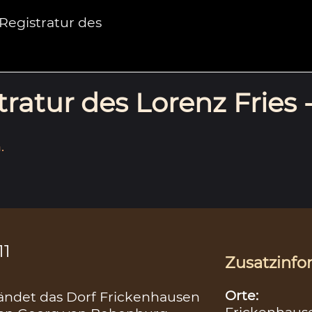
egistratur des
ratur des Lorenz Fries 
.
11
Zusatzinfo
Orte:
ändet das Dorf Frickenhausen