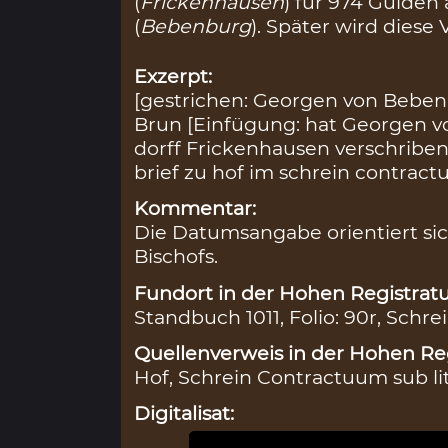
(
Frickenhausen
) für 974 Gulde
(
Bebenburg
). Später wird diese
Exzerpt:
[gestrichen: Georgen von Beben
Brun [Einfügung: hat Georgen v
dorff Frickenhausen verschriben, 
brief zu hof im schrein contractu
Kommentar:
Die Datumsangabe orientiert sic
Bischofs.
Fundort in der Hohen Registratu
Standbuch 1011, Folio: 90r, Schre
Quellenverweis in der Hohen Reg
Hof, Schrein Contractuum sub li
Digitalisat: