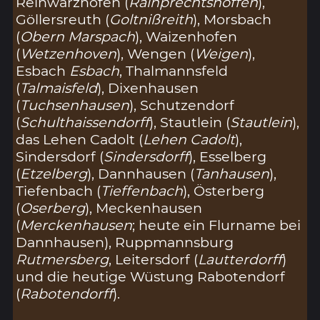
Reinwarzhofen (
Rainprechtshoffen
),
Göllersreuth (
Goltnißreith
), Morsbach
(
Obern Marspach
), Waizenhofen
(
Wetzenhoven
), Wengen (
Weigen
),
Esbach
Esbach
, Thalmannsfeld
(
Talmaisfeld
), Dixenhausen
(
Tuchsenhausen
), Schutzendorf
(
Schulthaissendorff
), Stautlein (
Stautlein
),
das Lehen Cadolt (
Lehen Cadolt
),
Sindersdorf (
Sindersdorff
), Esselberg
(
Etzelberg
), Dannhausen (
Tanhausen
),
Tiefenbach (
Tieffenbach
), Österberg
(
Oserberg
), Meckenhausen
(
Merckenhausen
; heute ein Flurname bei
Dannhausen), Ruppmannsburg
Rutmersberg
, Leitersdorf (
Lautterdorff
)
und die heutige Wüstung Rabotendorf
(
Rabotendorff
).