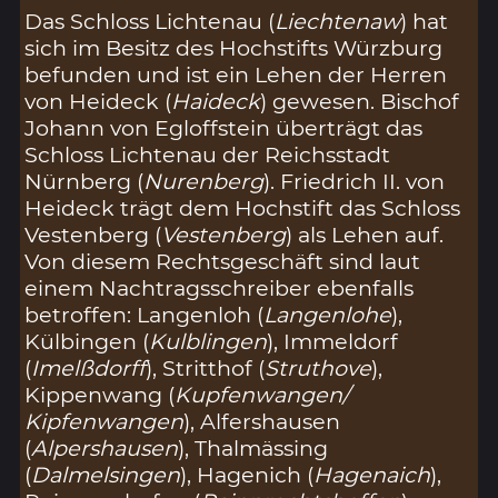
Das Schloss Lichtenau (
Liechtenaw
) hat
sich im Besitz des Hochstifts Würzburg
befunden und ist ein Lehen der Herren
von Heideck (
Haideck
) gewesen. Bischof
Johann von Egloffstein überträgt das
Schloss Lichtenau der Reichsstadt
Nürnberg (
Nurenberg
). Friedrich II. von
Heideck trägt dem Hochstift das Schloss
Vestenberg (
Vestenberg
) als Lehen auf.
Von diesem Rechtsgeschäft sind laut
einem Nachtragsschreiber ebenfalls
betroffen: Langenloh (
Langenlohe
),
Külbingen (
Kulblingen
), Immeldorf
(
Imelßdorff
), Stritthof (
Struthove
),
Kippenwang (
Kupfenwangen/
Kipfenwangen
), Alfershausen
(
Alpershausen
), Thalmässing
(
Dalmelsingen
), Hagenich (
Hagenaich
),