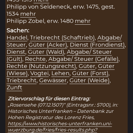
Philipp von Seldeneck, erw. 1475, gest.
1534
mehr
Philipp Zobel, erw. 1480
mehr
Sachen:
Handel
,
Triebrecht (Schaftrieb)
,
Abgabe/
Steuer
,
Güter (Acker)
,
Dienst (Frondienst)
,
Dienst
,
Güter (Wald)
,
Abgabe/ Steuer
(Gült)
,
Rechte
,
Abgabe/ Steuer (Gefälle)
,
Rechte (Nutzungsrecht)
,
Güter
,
Güter
(Wiese)
,
Vogtei
,
Lehen
,
Güter (Forst)
,
Triebrecht
,
Gewässer
,
Güter (Weide)
,
Zunft
Zitiervorschlag für diesen Eintrag:
„Rosensehe (07.12.1507)“ (Eintragsnr.: 5700), in:
Historisches Unterfranken – Datenbank zur
Hohen Registratur des Lorenz Fries,
https://www.historisches-unterfranken.uni-
wuerzburg.de/fries/fries-results.php?