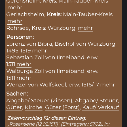
Gerchsheim,
Kreis:
Main-Tauber-Kreis
mehr
Gerlachsheim,
Kreis:
Main-Tauber-Kreis
mehr
Rohrsee,
Kreis:
Würzburg
mehr
Personen:
Lorenz von Bibra, Bischof von Würzburg,
1495-1519
mehr
Sebastian Zoll von Ilmeiband, erw.
1511
mehr
Walburga Zoll von Ilmeiband, erw.
1511
mehr
Wenzel von Wolfskeel, erw. 1516/17
mehr
Sachen:
Abgabe/ Steuer (Zinsen)
,
Abgabe/ Steuer
,
Güter
,
Kirche
,
Güter (Forst)
,
Kauf/ Verkauf
Zitiervorschlag für diesen Eintrag:
„Rosensehe (12.02.1511)“ (Eintragsnr.: 5702), in: