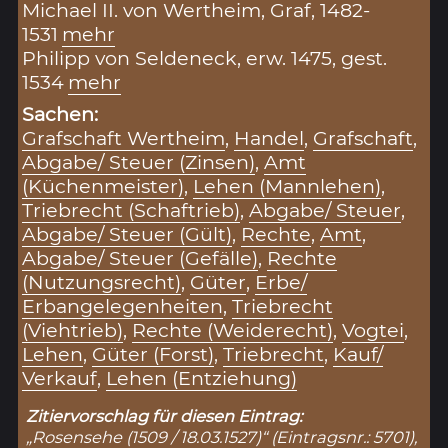
Michael II. von Wertheim, Graf, 1482-
1531
mehr
Philipp von Seldeneck, erw. 1475, gest.
1534
mehr
Sachen:
Grafschaft Wertheim
,
Handel
,
Grafschaft
,
Abgabe/ Steuer (Zinsen)
,
Amt
(Küchenmeister)
,
Lehen (Mannlehen)
,
Triebrecht (Schaftrieb)
,
Abgabe/ Steuer
,
Abgabe/ Steuer (Gült)
,
Rechte
,
Amt
,
Abgabe/ Steuer (Gefälle)
,
Rechte
(Nutzungsrecht)
,
Güter
,
Erbe/
Erbangelegenheiten
,
Triebrecht
(Viehtrieb)
,
Rechte (Weiderecht)
,
Vogtei
,
Lehen
,
Güter (Forst)
,
Triebrecht
,
Kauf/
Verkauf
,
Lehen (Entziehung)
Zitiervorschlag für diesen Eintrag:
„Rosensehe (1509 / 18.03.1527)“ (Eintragsnr.: 5701),