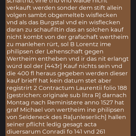
schaftrib, vihe trib vnd waide nicht
verkauft werden sonder dem stift allein
volgen sambt obgemelteb wisflecken
vnd als das Burgstal vnd ein wisflecken
daran zu schaufiltin das an solchen kauf
nicht kombt von der grafschaft wertheim
zu manlehen rürt, sol B Lorentz ime
philipsen der Lehenschaft gegen
Wertheim entheben vnd ir das nit erlangt
würd sol der [443r] Kauf nichts sein vnd
die 400 fl heraus gegeben werden dieser
kauf brieff hat kein datum stet aber
registrirt 2 Contractum Laurentii folio 188
[gestrichen: originale sub litra R] darnach
Montag nach Reministere anno 1527 hat
graf Michael von wertheim ine philipsen
von Seldeneck des Ra[unleserlich] hallen
seiner pflicht ledig gesagt acta
diuersarum Conradi fo 141 vnd 261