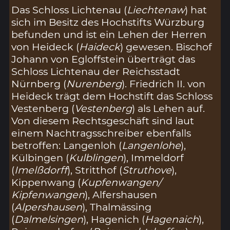
Das Schloss Lichtenau (
Liechtenaw
) hat
sich im Besitz des Hochstifts Würzburg
befunden und ist ein Lehen der Herren
von Heideck (
Haideck
) gewesen. Bischof
Johann von Egloffstein überträgt das
Schloss Lichtenau der Reichsstadt
Nürnberg (
Nurenberg
). Friedrich II. von
Heideck trägt dem Hochstift das Schloss
Vestenberg (
Vestenberg
) als Lehen auf.
Von diesem Rechtsgeschäft sind laut
einem Nachtragsschreiber ebenfalls
betroffen: Langenloh (
Langenlohe
),
Külbingen (
Kulblingen
), Immeldorf
(
Imelßdorff
), Stritthof (
Struthove
),
Kippenwang (
Kupfenwangen/
Kipfenwangen
), Alfershausen
(
Alpershausen
), Thalmässing
(
Dalmelsingen
), Hagenich (
Hagenaich
),