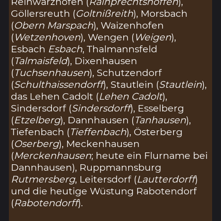
Reinwarzhofen (
Rainprechtshoffen
),
Göllersreuth (
Goltnißreith
), Morsbach
(
Obern Marspach
), Waizenhofen
(
Wetzenhoven
), Wengen (
Weigen
),
Esbach
Esbach
, Thalmannsfeld
(
Talmaisfeld
), Dixenhausen
(
Tuchsenhausen
), Schutzendorf
(
Schulthaissendorff
), Stautlein (
Stautlein
),
das Lehen Cadolt (
Lehen Cadolt
),
Sindersdorf (
Sindersdorff
), Esselberg
(
Etzelberg
), Dannhausen (
Tanhausen
),
Tiefenbach (
Tieffenbach
), Österberg
(
Oserberg
), Meckenhausen
(
Merckenhausen
; heute ein Flurname bei
Dannhausen), Ruppmannsburg
Rutmersberg
, Leitersdorf (
Lautterdorff
)
und die heutige Wüstung Rabotendorf
(
Rabotendorff
).