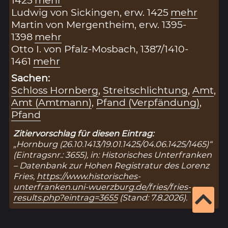
1425
mehr
Ludwig von Sickingen, erw. 1425
mehr
Martin von Mergentheim, erw. 1395-
1398
mehr
Otto I. von Pfalz-Mosbach, 1387/1410-
1461
mehr
Sachen:
Schloss Hornberg
,
Streitschlichtung
,
Amt
,
Amt (Amtmann)
,
Pfand (Verpfändung)
,
Pfand
Zitiervorschlag für diesen Eintrag:
„Hornburg (26.10.1413/19.01.1425/04.06.1425/1465)“
(Eintragsnr.: 3655), in: Historisches Unterfranken
– Datenbank zur Hohen Registratur des Lorenz
Fries,
https://www.historisches-
unterfranken.uni-wuerzburg.de/fries/fries-
results.php?eintrag=3655
(Stand: 7.8.2026).