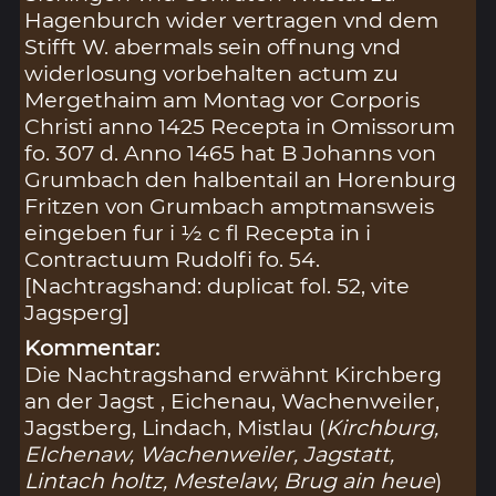
Hagenburch wider vertragen vnd dem
Stifft W. abermals sein offnung vnd
widerlosung vorbehalten actum zu
Mergethaim am Montag vor Corporis
Christi anno 1425 Recepta in Omissorum
fo. 307 d. Anno 1465 hat B Johanns von
Grumbach den halbentail an Horenburg
Fritzen von Grumbach amptmansweis
eingeben fur i ½ c fl Recepta in i
Contractuum Rudolfi fo. 54.
[Nachtragshand: duplicat fol. 52, vite
Jagsperg]
Kommentar:
Die Nachtragshand erwähnt Kirchberg
an der Jagst , Eichenau, Wachenweiler,
Jagstberg, Lindach, Mistlau (
Kirchburg,
EIchenaw, Wachenweiler, Jagstatt,
Lintach holtz, Mestelaw, Brug ain heue
)