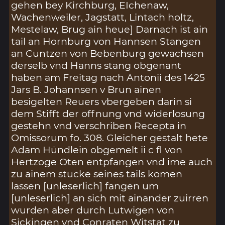
gehen bey Kirchburg, EIchenaw,
Wachenweiler, Jagstatt, Lintach holtz,
Mestelaw, Brug ain heue] Darnach ist ain
tail an Hornburg von Hannsen Stangen
an Cuntzen von Bebenburg gewachsen
derselb vnd Hanns stang obgenant
haben am Freitag nach Antonii des 1425
Jars B. Johannsen v Brun ainen
besigelten Reuers vbergeben darin si
dem Stifft der offnung vnd widerlosung
gestehn vnd verschriben Recepta in
Omissorum fo. 308. Gleicher gestalt hete
Adam Hündlein obgemelt ii c fl von
Hertzoge Oten entpfangen vnd ime auch
zu ainem stucke seines tails komen
lassen [unleserlich] fangen um
[unleserlich] an sich mit ainander zuirren
wurden aber durch Lutwigen von
Sickingen vnd Conraten Witstat zu