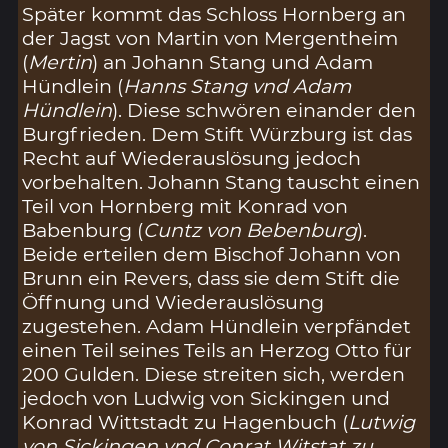
Später kommt das Schloss Hornberg an
der Jagst von Martin von Mergentheim
(
Mertin
) an Johann Stang und Adam
Hündlein (
Hanns Stang vnd Adam
Hündlein
). Diese schwören einander den
Burgfrieden. Dem Stift Würzburg ist das
Recht auf Wiederauslösung jedoch
vorbehalten. Johann Stang tauscht einen
Teil von Hornberg mit Konrad von
Babenburg (
Cuntz von Bebenburg
).
Beide erteilen dem Bischof Johann von
Brunn ein Revers, dass sie dem Stift die
Öffnung und Wiederauslösung
zugestehen. Adam Hündlein verpfändet
einen Teil seines Teils an Herzog Otto für
200 Gulden. Diese streiten sich, werden
jedoch von Ludwig von Sickingen und
Konrad Wittstadt zu Hagenbuch (
Lutwig
von Sickingen vnd Conrat Witstat zu