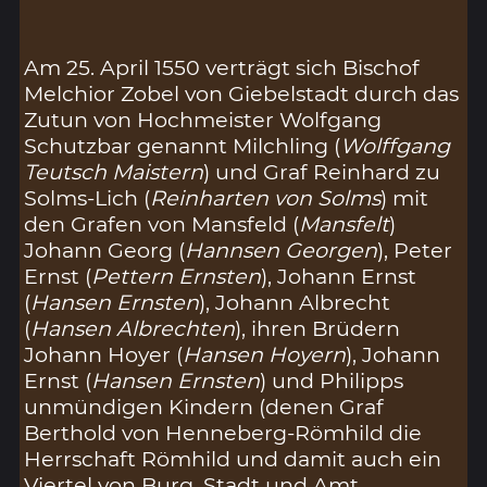
Am 25. April 1550 verträgt sich Bischof
Melchior Zobel von Giebelstadt durch das
Zutun von Hochmeister Wolfgang
Schutzbar genannt Milchling (
Wolffgang
Teutsch Maistern
) und Graf Reinhard zu
Solms-Lich (
Reinharten von Solms
) mit
den Grafen von Mansfeld (
Mansfelt
)
Johann Georg (
Hannsen Georgen
), Peter
Ernst (
Pettern Ernsten
), Johann Ernst
(
Hansen Ernsten
), Johann Albrecht
(
Hansen Albrechten
), ihren Brüdern
Johann Hoyer (
Hansen Hoyern
), Johann
Ernst (
Hansen Ernsten
) und Philipps
unmündigen Kindern (denen Graf
Berthold von Henneberg-Römhild die
Herrschaft Römhild und damit auch ein
Viertel von Burg, Stadt und Amt