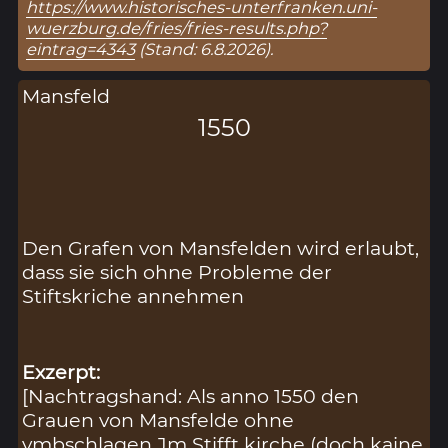
https://www.historisches-unterfranken.uni-
wuerzburg.de/fries/fries-results.php?
eintrag=4343
(Stand: 6.8.2026).
Mansfeld
1550
Den Grafen von Mansfelden wird erlaubt,
dass sie sich ohne Probleme der
Stiftskriche annehmen
Exzerpt:
[Nachtragshand: Als anno 1550 den
Grauen von Mansfelde ohne
vmbschlagen Jm Stifft kirche (doch kaine