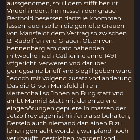
aussgenomen, souil dem stifft berurt
Vnuerhindert, Im massen den graue
Berthold besessen dartzue khommen
lassen, auch sollen die gemelte Grauen
von Mansfeldt dem Vertrag so zwischen
B. Rudolffen vnd Grauen Otten von
hennenberg am dato haltenden
mitwoche nach Catherine anno 1491
vffgericht, verweren vnd daruber
genugsame brieff vnd Siegill geben wurd
Jedoch mit volgend zusatz vnd anderung
Das die G. von Mansfeld Jhren
viertenthail so Jhnen an Burg statt vnd
ambt Munrichstatt mit deren zu vnd
eingehörungen gepuere In massen der
Jetzo frey aigen ist hinfero also behalten,
Derselb auch niemand dan ainen B zu
lehen gemacht worden, war pfand noch
verkhaufft [gestrichen: worden] vnd