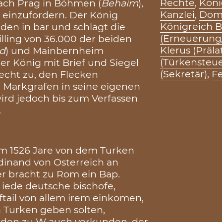
Rechte
,
Köni
ach Prag in Böhmen (
Behaim
),
Kanzlei
,
Dom/
 einzufordern. Der König
Königreich
den in bar und schlägt die
(Erneuerung
lling von 36.000 der beiden
Klerus (Präla
ld
) und Mainbernheim
(Türkensteue
 der König mit Brief und Siegel
(Sekretär)
,
Fe
echt zu, den Flecken
 Markgrafen in seine eigenen
ird jedoch bis zum Verfassen
.
m 1526 Jare von dem Turken
dinand von Osterreich an
er bracht zu Rom ein Bap.
d iede deutsche bischofe,
nftail von allem irem einkomen,
 Turken geben solten,
nraden zu W auch verkunden, der