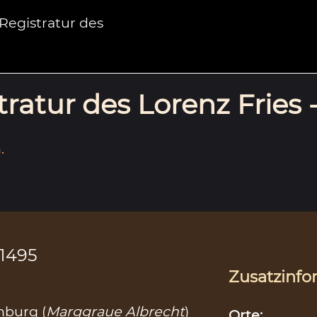
egistratur des
ratur des Lorenz Fries 
.
-1495
Zusatzinfo
nburg (
Marggraue Albrecht
)
Orte: