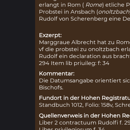
erlangt in Rom (
Rome
) etliche 
Probstei in Ansbach (
onoltzbach
Rudolf von Scherenberg eine De
Exzerpt:
Marggraue Albrecht hat zu Rome 
vf die probstei zu onoltzbach erl
Rudolf ein declaration aus bracht
294 Item lib priuileg: f: 34
Kommentar:
Die Datumsangabe orientiert sic
Bischofs.
Fundort in der Hohen Registratu
Standbuch 1012, Folio: 158v, Schr
Quellenverweis in der Hohen Reg
Liber 2 contractuum Rudolfi f. 2
Liber privilegiorum f. 34