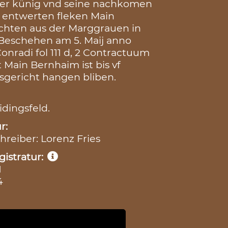
der künig vnd seine nachkomen
n entwerten fleken Main
chten aus der Marggrauen in
, Beschehen am 5. Maij anno
onradi fol 111 d, 2 Contractuum
t Main Bernhaim ist bis vf
sgericht hangen bliben.
idingsfeld.
r:
chreiber: Lorenz Fries
istratur:
1
4