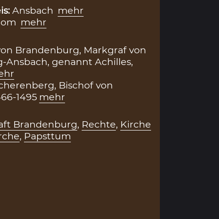
is:
Ansbach
mehr
Rom
mehr
. von Brandenburg, Markgraf von
Ansbach, genannt Achilles,
ehr
cherenberg, Bischof von
466-1495
mehr
aft Brandenburg
,
Rechte
,
Kirche
rche
,
Papsttum