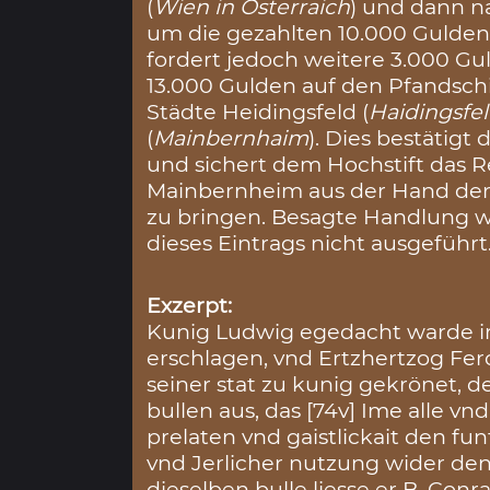
(
Wien in Osterraich
) und dann n
um die gezahlten 10.000 Gulden
fordert jedoch weitere 3.000 Gul
13.000 Gulden auf den Pfandschi
Städte Heidingsfeld (
Haidingsfe
(
Mainbernhaim
). Dies bestätigt
und sichert dem Hochstift das R
Mainbernheim aus der Hand der
zu bringen. Besagte Handlung w
dieses Eintrags nicht ausgeführt
Exzerpt:
Kunig Ludwig egedacht warde i
erschlagen, vnd Ertzhertzog Fer
seiner stat zu kunig gekrönet, d
bullen aus, das [74v] Ime alle vn
prelaten vnd gaistlickait den fu
vnd Jerlicher nutzung wider den
dieselben bulle liesse er B. Co