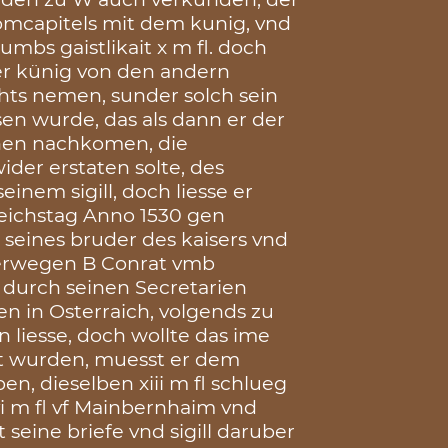
domcapitels mit dem kunig, vnd
umbs gaistlikait x m fl. doch
er künig von den andern
chts nemen, sunder solch sein
sen wurde, das als dann er der
inen nachkomen, die
ider erstaten solte, des
einem sigill, doch liesse er
reichstag Anno 1530 gen
 seines bruder des kaisers vnd
derwegen B Conrat vmb
l durch seinen Secretarien
en in Osterraich, volgends zu
liesse, doch wollte das ime
t wurden, muesst er dem
ben, dieselben xiii m fl schlueg
i m fl vf Mainbernhaim vnd
 seine briefe vnd sigill daruber