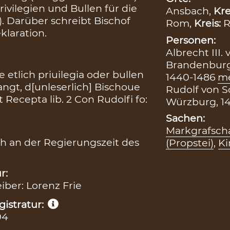
Privilegien und Bullen für die
Ansbach,
Kre
). Darüber schreibt Bischof
Rom,
Kreis:
klaration.
Personen:
Albrecht III
Brandenburg-
etlich priuilegia oder bullen
1440-1486
m
angt, d[unleserlich] Bischoue
Rudolf von S
 Recepta lib. 2 Con Rudolfi fo:
Würzburg, 1
Sachen:
Markgrafsch
h an der Regierungszeit des
(Propstei)
,
Ki
r:
eiber: Lorenz Frie
istratur:
94