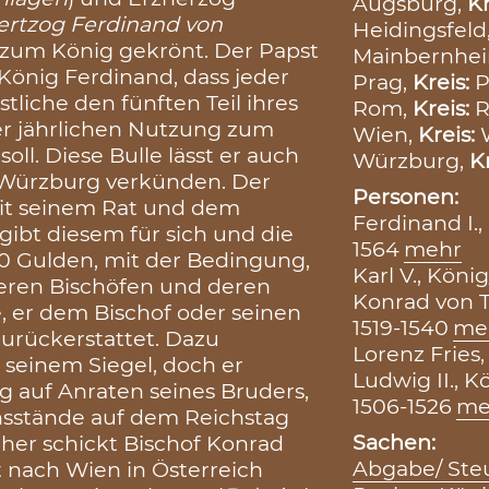
Augsburg,
Kr
ertzog Ferdinand von
Heidingsfeld
le zum König gekrönt. Der Papst
Mainbernhe
 König Ferdinand, dass jeder
Prag,
Kreis:
P
tliche den fünften Teil ihres
Rom,
Kreis:
er jährlichen Nutzung zum
Wien,
Kreis:
ll. Diese Bulle lässt er auch
Würzburg,
K
 Würzburg verkünden. Der
Personen:
mit seinem Rat und dem
Ferdinand I.,
ibt diesem für sich und die
1564
mehr
00 Gulden, mit der Bedingung,
Karl V., König
deren Bischöfen und deren
Konrad von 
e, er dem Bischof oder seinen
1519-1540
me
urückerstattet. Dazu
Lorenz Fries,
r seinem Siegel, doch er
Ludwig II., 
ng auf Anraten seines Bruders,
1506-1526
me
ichsstände auf dem Reichstag
Sachen:
aher schickt Bischof Konrad
Abgabe/ Ste
t nach Wien in Österreich