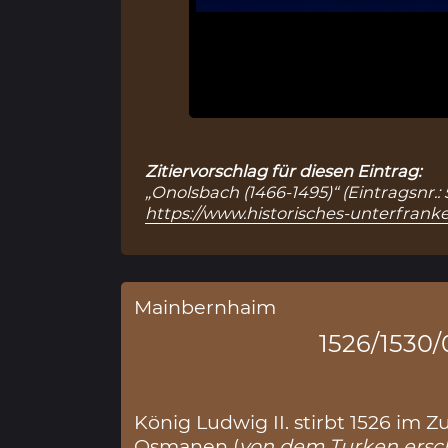
Zitiervorschlag für diesen Eintrag:
„Onolsbach (1466-1495)“ (Eintragsnr.:
https://www.historisches-unterfranke
Mainbernhaim
1526/1530/
König Ludwig II. stirbt 1526 im 
Osmanen (
von dem Turken ersc