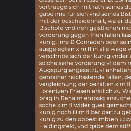
vertruege sich mit rath seines 
gabe ime fur sich vnd seines Bist
mit der beschaidenhait, wa er d
Bischofe vnd iren gaistlichen ni
vorderung gegen Inen fallen las
kunig, ime B Conraden oder se
ausgelegten x m fl in alle wege w
verschribe sich der kunig vnder s
solche seine vorderung vf dem 
Augspurg angesetzt, vf anhalten
gemainer reichsstende fallen, 
vergleichung der bezalten x m f
Lorentzen Friesen erstlich zu Wi
prag in Behaim embsig ansuchen 
soche x m fl wider guet gemach
kunig noch iii m fl bar dartzu ge
kunig zu den obbestimbten xxxv
Haidingsfeld, vnd gabe dem stifft