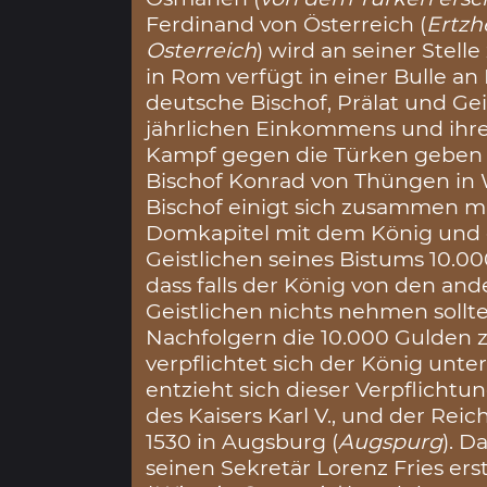
Ferdinand von Österreich (
Ertzh
Osterreich
) wird an seiner Stel
in Rom verfügt in einer Bulle an
deutsche Bischof, Prälat und Geis
jährlichen Einkommens und ihr
Kampf gegen die Türken geben so
Bischof Konrad von Thüngen in
Bischof einigt sich zusammen 
Domkapitel mit dem König und g
Geistlichen seines Bistums 10.0
dass falls der König von den an
Geistlichen nichts nehmen sollt
Nachfolgern die 10.000 Gulden z
verpflichtet sich der König unte
entzieht sich dieser Verpflichtu
des Kaisers Karl V., und der Re
1530 in Augsburg (
Augspurg
). D
seinen Sekretär Lorenz Fries ers