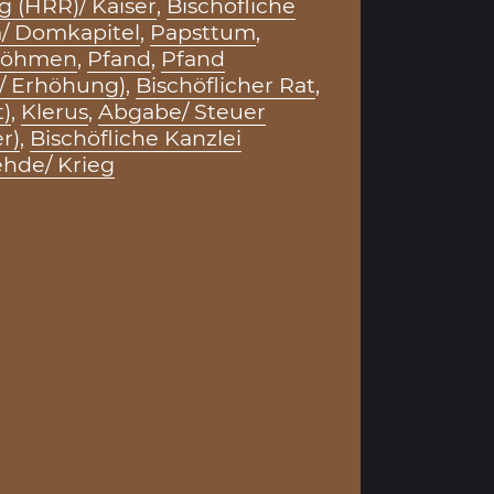
g (HRR)/ Kaiser
,
Bischöfliche
 Domkapitel
,
Papsttum
,
 Böhmen
,
Pfand
,
Pfand
/ Erhöhung)
,
Bischöflicher Rat
,
t)
,
Klerus
,
Abgabe/ Steuer
r)
,
Bischöfliche Kanzlei
hde/ Krieg