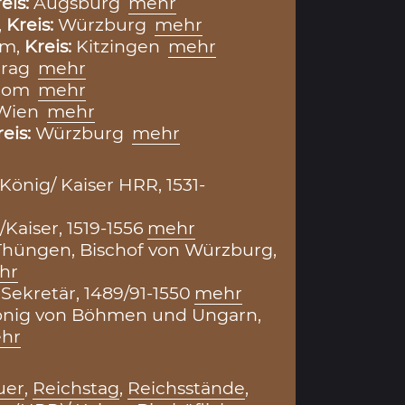
eis:
Augsburg
mehr
,
Kreis:
Würzburg
mehr
im,
Kreis:
Kitzingen
mehr
rag
mehr
Rom
mehr
Wien
mehr
reis:
Würzburg
mehr
 König/ Kaiser HRR, 1531-
/Kaiser, 1519-1556
mehr
Thüngen, Bischof von Würzburg,
hr
 Sekretär, 1489/91-1550
mehr
König von Böhmen und Ungarn,
hr
uer
,
Reichstag
,
Reichsstände
,