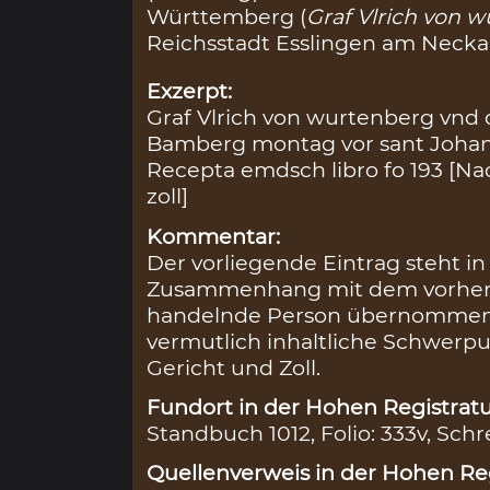
Württemberg (
Graf Vlrich von 
Reichsstadt Esslingen am Neckar
Exzerpt:
Graf Vlrich von wurtenberg vnd 
Bamberg montag vor sant Joha
Recepta emdsch libro fo 193 [N
zoll]
Kommentar:
Der vorliegende Eintrag steht i
Zusammenhang mit dem vorherig
handelnde Person übernommen 
vermutlich inhaltliche Schwerpu
Gericht und Zoll.
Fundort in der Hohen Registratu
Standbuch 1012, Folio: 333v, Schr
Quellenverweis in der Hohen Reg