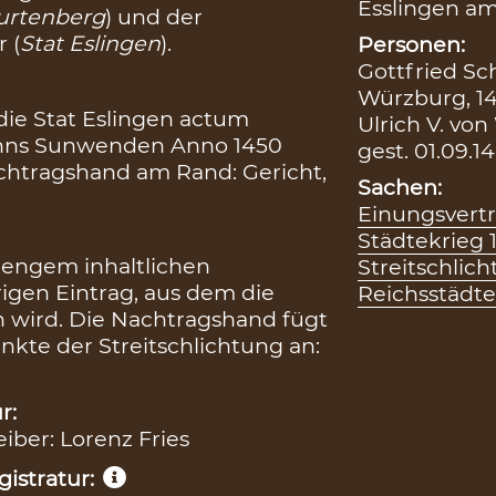
Esslingen a
wurtenberg
) und der
 (
Stat Eslingen
).
Personen:
Gottfried Sc
Würzburg, 1
die Stat Eslingen actum
Ulrich V. von
nns Sunwenden Anno 1450
gest. 01.09.1
achtragshand am Rand: Gericht,
Sachen:
Einungsvert
Städtekrieg 
n engem inhaltlichen
Streitschlic
en Eintrag, aus dem die
Reichsstädte
wird. Die Nachtragshand fügt
nkte der Streitschlichtung an:
r:
eiber: Lorenz Fries
istratur: