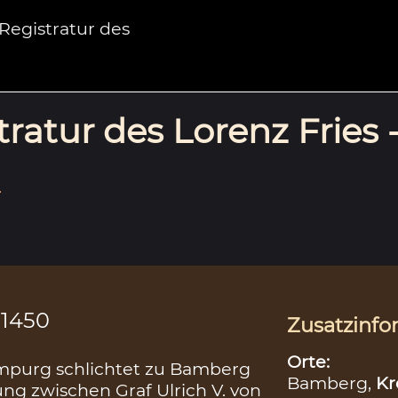
egistratur des
ratur des Lorenz Fries 
.
.1450
Zusatzinfo
Orte:
impurg schlichtet zu Bamberg
Bamberg,
Kr
ng zwischen Graf Ulrich V. von