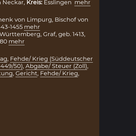
m Neckar,
Kreis:
Esslingen
mehr
henk von Limpurg, Bischof von
443-1455
mehr
 Württemberg, Graf, geb. 1413,
480
mehr
rag
,
Fehde/ Krieg (Süddeutscher
1449/50)
,
Abgabe/ Steuer (Zoll)
,
htung
,
Gericht
,
Fehde/ Krieg
,