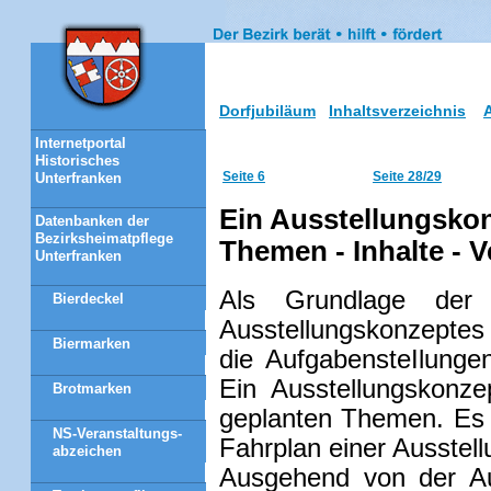
Dorfjubiläum
Inhaltsverzeichnis
Internetportal
Historisches
Seite 6
Seite 28/29
Unterfranken
Ein Ausstellungskon
Datenbanken der
Bezirksheimatpflege
Themen - Inhalte - V
Unterfranken
Als Grundlage der 
Bierdeckel
Ausstellungskonzeptes
Biermarken
die AufgabensteIlungen
Ein Ausstellungskonze
Brotmarken
geplanten Themen. Es i
NS-Veranstaltungs-
Fahrplan einer Ausstell
abzeichen
Ausgehend von der Au