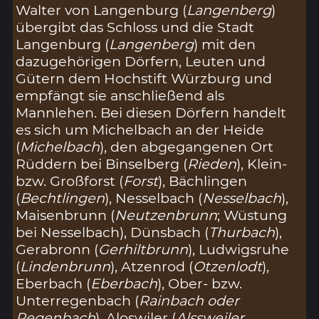
Walter von Langenburg (
Langenberg
)
übergibt das Schloss und die Stadt
Langenburg (
Langenberg
) mit den
dazugehörigen Dörfern, Leuten und
Gütern dem Hochstift Würzburg und
empfängt sie anschließend als
Mannlehen. Bei diesen Dörfern handelt
es sich um Michelbach an der Heide
(
Michelbach
), den abgegangenen Ort
Rüddern bei Binselberg (
Rieden
), Klein-
bzw. Großforst (
Forst
), Bächlingen
(
Bechtlingen
), Nesselbach (
Nesselbach
),
Maisenbrunn (
Neutzenbrunn
; Wüstung
bei Nesselbach), Dünsbach (
Thurbach
),
Gerabronn (
Gerhiltbrunn
), Ludwigsruhe
(
Lindenbrunn
), Atzenrod (
Otzenlodt
),
Eberbach (
Eberbach
), Ober- bzw.
Unterregenbach (
Rainbach oder
Regenbach
), Aloswiler (
Alssweiler
,