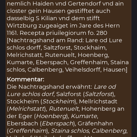
nemlich Haiden vnd Gertendorf vnd ain
closter gein Hausen gestifftet auch
dasselbig S Kilian vnd dem stifft
Wirtzburg zugeaiget im Jare des Hern
1161. Recepta priuilegiorum fo. 280
[Nachtragshand am Rand: Lare od Lure
schlos dorff, Saltzforst, Stockhaim,
Melrichstatt, Rutenuelt, Hoenberg,
Kumarte, Eberspach, Greffenhaim, Staina
schlos, Calbenberg, Veihelsdorff, Hausen]
Kommentar:
Die Nachtragshand erwähnt:
Lare od
Lure schlos dorf
, Salzforst (
Saltzforst
),
Stockheim (
Stockheim
), Mellrichstadt
(
Melrichstatt
),
Rutenuelt
, Hohenberg an
der Eger (
Hoenberg
),
Kumarte
,
Ebersbach (
Eberspach
), Gräfenhahn
(
Greffenhaim
),
Staina schlos
,
Calbenberg
,