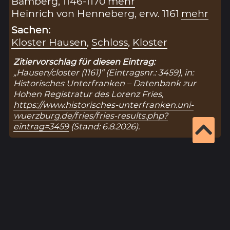
Bamberg, 1146-1170
mehr
Heinrich von Henneberg, erw. 1161
mehr
Sachen:
Kloster Hausen
,
Schloss
,
Kloster
Zitiervorschlag für diesen Eintrag:
„Hausen/closter (1161)“ (Eintragsnr.: 3459), in:
Historisches Unterfranken – Datenbank zur
Hohen Registratur des Lorenz Fries,
https://www.historisches-unterfranken.uni-
wuerzburg.de/fries/fries-results.php?
eintrag=3459
(Stand: 6.8.2026).
Ergebnisseite 1 von 1
1