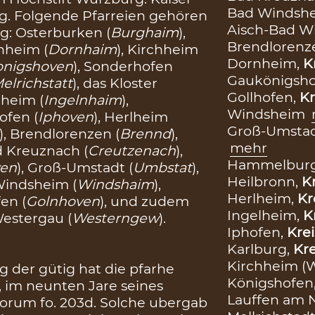
Bad Windsh
ng. Folgende Pfarreien gehören
Aisch-Bad 
: Osterburken (
Burghaim
),
Brendlorenz
rnheim (
Dornhaim
), Kirchheim
Dornheim,
K
onigshoven
), Sonderhofen
Gaukönigsho
elrichstatt
), das Kloster
Gollhofen,
Kr
lheim (
Ingelnhaim
),
Windsheim
hofen (
Iphoven
), Herlheim
Groß-Umstad
), Brendlorenzen (
Brennd
),
mehr
d Kreuznach (
Creutzenach
),
Hammelbur
ven
), Groß-Umstadt (
Umbstat
),
Heilbronn,
Kr
Windsheim (
Windshaim
),
Herlheim,
Kr
en (
Golnhoven
), und zudem
Ingelheim,
K
Westergau (
Westerngew
).
Iphofen,
Krei
Karlburg,
Kre
Kirchheim (
 der gütig hat die pfarhe
Königshofen
t, im neunten Jare seines
Lauffen am 
iorum fo. 203d. Solche ubergab