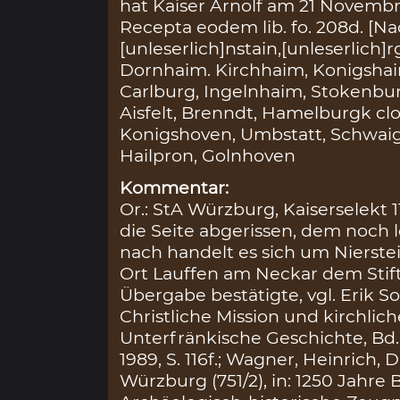
hat Kaiser Arnolf am 21 Novembr
Recepta eodem lib. fo. 208d. [
[unleserlich]nstain,[unleserlich
Dornhaim. Kirchhaim, Konigshai
Carlburg, Ingelnhaim, Stokenbur
Aisfelt, Brenndt, Hamelburgk cl
Konigshoven, Umbstatt, Schwaig
Hailpron, Golnhoven
Kommentar:
Or.: StA Würzburg, Kaiserselekt 
die Seite abgerissen, dem noch
nach handelt es sich um Nierste
Ort Lauffen am Neckar dem Stif
Übergabe bestätigte, vgl. Erik 
Christliche Mission und kirchlich
Unterfränkische Geschichte, Bd. 
1989, S. 116f.; Wagner, Heinrich
Würzburg (751/2), in: 1250 Jahre