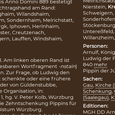
Mellrichstadt
is Anno Domini 889 bestetigt
Nierstein,
Kr
Nachtragshand am Rand:
Schweigern,
]rghaim, Wilandshaim,
Sonderhofen
m, Sondernhaim, Melrichstatt,
Stöckenburg
gk, Iphoven, Herlnhaim,
Untereßfeld
oster, Creutzenach,
Willanzheim
ern, Lauffen, Windshaim,
Personen:
Arnulf, Köni
Ludwig der F
11. Am linken oberen Rand ist
840
mehr
 lesbaren Wortfragment
-nstain
)
Pippin der J
in. Zur Frage, ob Ludwig den
t schenkte oder eine frühere
Sachen:
Soder von Güldenstubbe,
Gau
,
Kirche (
e Organisation, in:
Schenkung
,
1, hg. V. Peter Kolb, Würzburg
(Saalegau)
,
K
, Die Zehntschenkung Pippins für
Editionen:
 Bistum Würzburg.
MGH DD Arn, 