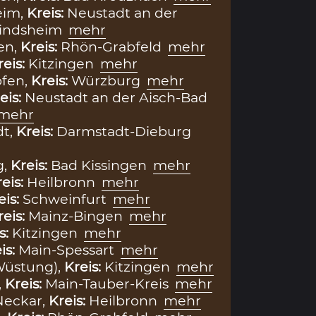
eim,
Kreis:
Neustadt an der
Windsheim
mehr
en,
Kreis:
Rhön-Grabfeld
mehr
reis:
Kitzingen
mehr
fen,
Kreis:
Würzburg
mehr
eis:
Neustadt an der Aisch-Bad
mehr
t,
Kreis:
Darmstadt-Dieburg
g,
Kreis:
Bad Kissingen
mehr
eis:
Heilbronn
mehr
eis:
Schweinfurt
mehr
reis:
Mainz-Bingen
mehr
s:
Kitzingen
mehr
is:
Main-Spessart
mehr
Wüstung),
Kreis:
Kitzingen
mehr
,
Kreis:
Main-Tauber-Kreis
mehr
Neckar,
Kreis:
Heilbronn
mehr