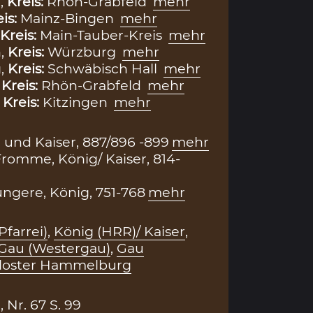
,
Kreis:
Rhön-Grabfeld
mehr
eis:
Mainz-Bingen
mehr
Kreis:
Main-Tauber-Kreis
mehr
,
Kreis:
Würzburg
mehr
,
Kreis:
Schwäbisch Hall
mehr
,
Kreis:
Rhön-Grabfeld
mehr
,
Kreis:
Kitzingen
mehr
g und Kaiser, 887/896 -899
mehr
romme, König/ Kaiser, 814-
üngere, König, 751-768
mehr
Pfarrei)
,
König (HRR)/ Kaiser
,
Gau (Westergau)
,
Gau
loster Hammelburg
Nr. 67 S. 99