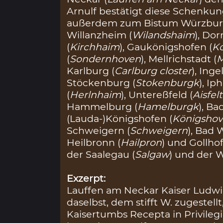
Arnulf bestätigt diese Schenku
außerdem zum Bistum Würzburg
Willanzheim (
Wilandshaim
), Do
(
Kirchhaim
), Gaukönigshofen (
K
(
Sondernhoven
), Mellrichstadt (
M
Karlburg (
Carlburg closter
), Inge
Stöckenburg (
Stokenburgk
), Ip
(
Herlnhaim
), Untereßfeld (
Aisfelt
Hammelburg (
Hamelburgk
), Ba
(Lauda-)Königshofen (
Königsho
Schweigern (
Schweigern
), Bad 
Heilbronn (
Hailpron
) und Gollhof
der Saalegau (
Salgaw
) und der 
Exzerpt:
Lauffen am Neckar Kaiser Ludwig
daselbst, dem stifft W. zugestell
Kaisertumbs Recepta in Privileg