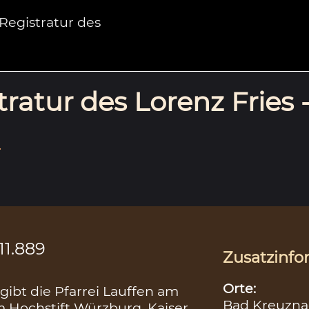
egistratur des
ratur des Lorenz Fries 
.
11.889
Zusatzinfo
Orte:
ibt die Pfarrei Lauffen am
Bad Kreuzna
m Hochstift Würzburg. Kaiser