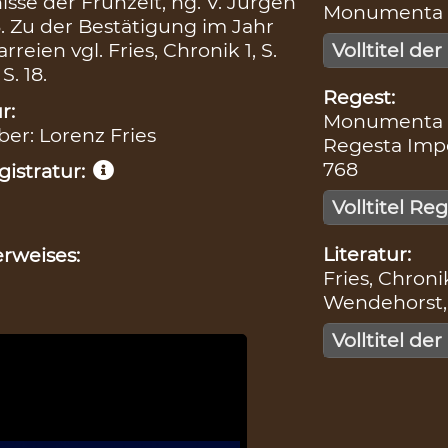
sse der Frühzeit, hg. V. Jürgen
Monumenta Bo
8. Zu der Bestätigung im Jahr
arreien vgl. Fries, Chronik 1, S.
Volltitel der
S. 18.
Regest:
r:
Monumenta Bo
ber: Lorenz Fries
Regesta Imperi
768
istratur:
Volltitel Re
Literatur:
rweises:
Fries, Chronik
Wendehorst, 
Volltitel der