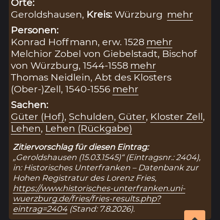
Orte:
Geroldshausen,
Kreis:
Würzburg
mehr
Personen:
Konrad Hoffmann, erw. 1528
mehr
Melchior Zobel von Giebelstadt, Bischof
von Würzburg, 1544-1558
mehr
Thomas Neidlein, Abt des Klosters
(Ober-)Zell, 1540-1556
mehr
Sachen:
Güter (Hof)
,
Schulden
,
Güter
,
Kloster Zell
,
Lehen
,
Lehen (Rückgabe)
Zitiervorschlag für diesen Eintrag:
„Geroldshausen (15.03.1545)“ (Eintragsnr.: 2404),
in: Historisches Unterfranken – Datenbank zur
Hohen Registratur des Lorenz Fries,
https://www.historisches-unterfranken.uni-
wuerzburg.de/fries/fries-results.php?
eintrag=2404
(Stand: 7.8.2026).