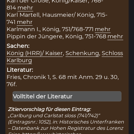
Karl der Große, König/Kaiser, 768-
814
mehr
Karl Martell, Hausmeier/ König, 715-
741
mehr
Karlmann I., König, 751/768-771
mehr
Pippin der Jüngere, König, 751-768
mehr
Sachen:
König (HRR)/ Kaiser
,
Schenkung
,
Schloss
Karlburg
Literatur:
Fries, Chronik 1, S. 68 mit Anm. 29 u. 30,
76f.
Volltitel der Literatur
Zitiervorschlag für diesen Eintrag:
„Carlburg und Carlstat sloss (741/742)“
(Eintragsnr.: 1052), in: Historisches Unterfranken
– Datenbank zur Hohen Registratur des Lorenz