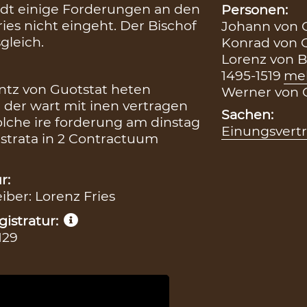
dt einige Forderungen an den
Personen:
Fries nicht eingeht. Der Bischof
Johann von G
gleich.
Konrad von G
Lorenz von B
1495-1519
me
ntz von Guotstat heten
Werner von G
 der wart mit inen vertragen
Sachen:
lche ire forderung am dinstag
Einungsvert
istrata in 2 Contractuum
r:
eiber: Lorenz Fries
istratur:
129