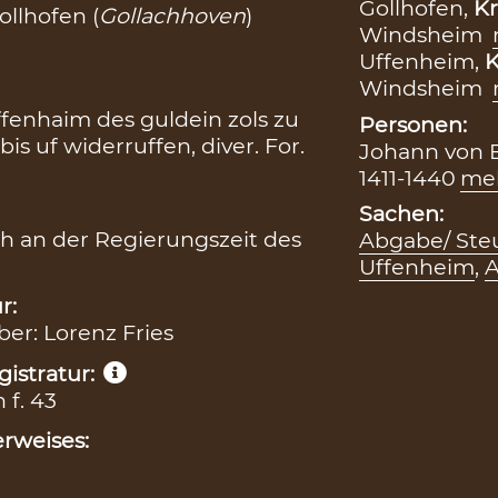
Gollhofen,
Kr
llhofen (
Gollachhoven
)
Windsheim
Uffenheim,
K
Windsheim
ffenhaim des guldein zols zu
Personen:
s uf widerruffen, diver. For.
Johann von B
1411-1440
me
Sachen:
h an der Regierungszeit des
Abgabe/ Steu
Uffenheim
,
A
r:
ber: Lorenz Fries
istratur:
 f. 43
rweises: