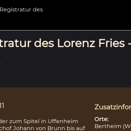
egistratur des
ratur des Lorenz Fries 
.
11
Zusatzinfo
Orte:
 der zum Spitel in Uffenheim
Bertheim (W
schof Johann von Brunn bis auf