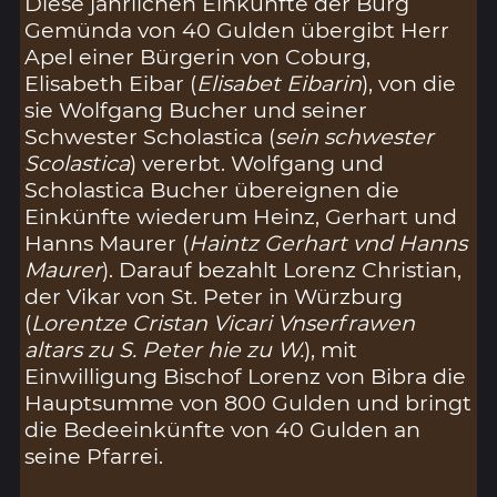
Diese jährlichen Einkünfte der Burg
Gemünda von 40 Gulden übergibt Herr
Apel einer Bürgerin von Coburg,
Elisabeth Eibar (
Elisabet Eibarin
), von die
sie Wolfgang Bucher und seiner
Schwester Scholastica (
sein schwester
Scolastica
) vererbt. Wolfgang und
Scholastica Bucher übereignen die
Einkünfte wiederum Heinz, Gerhart und
Hanns Maurer (
Haintz Gerhart vnd Hanns
Maurer
). Darauf bezahlt Lorenz Christian,
der Vikar von St. Peter in Würzburg
(
Lorentze Cristan Vicari Vnserfrawen
altars zu S. Peter hie zu W.
), mit
Einwilligung Bischof Lorenz von Bibra die
Hauptsumme von 800 Gulden und bringt
die Bedeeinkünfte von 40 Gulden an
seine Pfarrei.