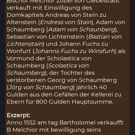
Bischof Melchior Zobel von Giebelstadt
verkauft mit Einwilligung des
Domkapitels Andreas von Stein zu
Altenstein (
Endress von Stain
), Adam von
Schaumberg (
Adam von Schaunberg
),
Sebastian von Lichtenstein (
Bastian von
Lichtenstain
) und Johann Fuchs zu
Wonfurt (
Johanns Fuchs zu Winsfurh
) als
Vormund der Scholastica von
Schaumberg (
Scolastica von
Schaumberg
), der Tochter des
verstorbenen Georg von Schaumberg
(
Jörg von Schaumberg
) jährlich 40
Gulden aus den Gefällen der Kellerei zu
Ebern für 800 Gulden Hauptsumme.
Exzerpt:
Anno 1552 am tag Bartholomei verkaufft
B Melchior mit bewilligung seins