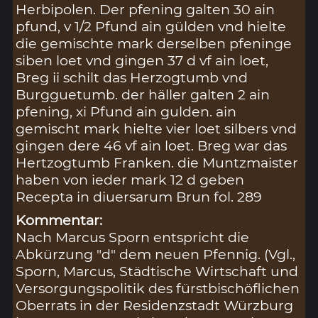
Herbipolen. Der pfening galten 30 ain
pfund, v 1/2 Pfund ain gülden vnd hielte
die gemischte mark derselben pfeninge
siben loet vnd gingen 37 d vf ain loet,
Breg ii schilt das Herzogtumb vnd
Burgguetumb. der häller galten 2 ain
pfening, xi Pfund ain gulden. ain
gemischt mark hielte vier loet silbers vnd
gingen dere 46 vf ain loet. Breg war das
Hertzogtumb Franken. die Muntzmaister
haben von ieder mark 12 d geben
Recepta in diuersarum Brun fol. 289
Kommentar:
Nach Marcus Sporn entspricht die
Abkürzung "d" dem neuen Pfennig. (Vgl.,
Sporn, Marcus, Städtische Wirtschaft und
Versorgungspolitik des fürstbischöflichen
Oberrats in der Residenzstadt Würzburg