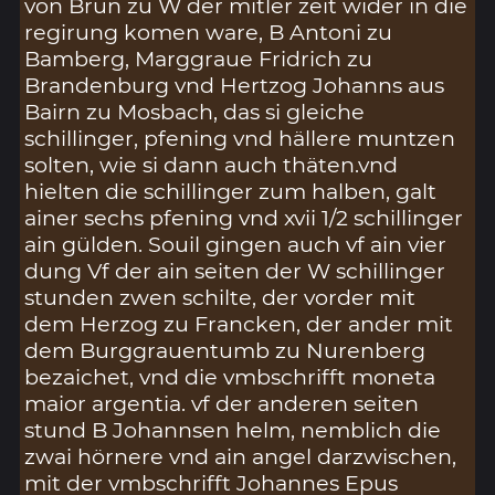
von Brun zu W der mitler zeit wider in die
regirung komen ware, B Antoni zu
Bamberg, Marggraue Fridrich zu
Brandenburg vnd Hertzog Johanns aus
Bairn zu Mosbach, das si gleiche
schillinger, pfening vnd hällere muntzen
solten, wie si dann auch thäten.vnd
hielten die schillinger zum halben, galt
ainer sechs pfening vnd xvii 1/2 schillinger
ain gülden. Souil gingen auch vf ain vier
dung Vf der ain seiten der W schillinger
stunden zwen schilte, der vorder mit
dem Herzog zu Francken, der ander mit
dem Burggrauentumb zu Nurenberg
bezaichet, vnd die vmbschrifft moneta
maior argentia. vf der anderen seiten
stund B Johannsen helm, nemblich die
zwai hörnere vnd ain angel darzwischen,
mit der vmbschrifft Johannes Epus