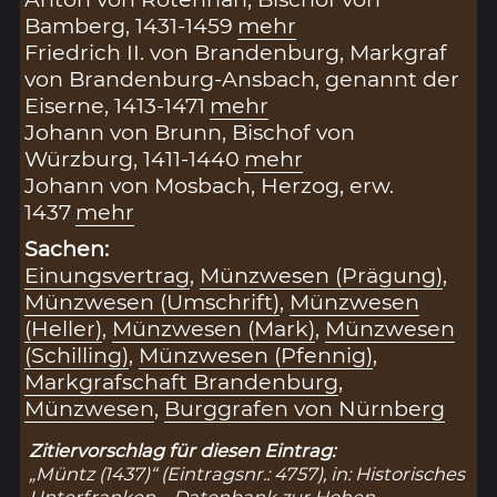
Bamberg, 1431-1459
mehr
Friedrich II. von Brandenburg, Markgraf
von Brandenburg-Ansbach, genannt der
Eiserne, 1413-1471
mehr
Johann von Brunn, Bischof von
Würzburg, 1411-1440
mehr
Johann von Mosbach, Herzog, erw.
1437
mehr
Sachen:
Einungsvertrag
,
Münzwesen (Prägung)
,
Münzwesen (Umschrift)
,
Münzwesen
(Heller)
,
Münzwesen (Mark)
,
Münzwesen
(Schilling)
,
Münzwesen (Pfennig)
,
Markgrafschaft Brandenburg
,
Münzwesen
,
Burggrafen von Nürnberg
Zitiervorschlag für diesen Eintrag:
„Müntz (1437)“ (Eintragsnr.: 4757), in: Historisches
Unterfranken – Datenbank zur Hohen