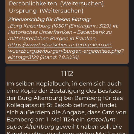
Persönlichkeiten
(Weitersuchen)
Ursprung
(Weitersuchen)
Zitiervorschlag für diesen Eintrag:
„Burg Kaiserburg (1050)“ (Eintragsnr.: 3129), in:
Historisches Unterfranken – Datenbank zu
mittelalterlichen Burgen in Franken,
https://www.historisches-unterfranken.uni-
wuerzburg.de/burgen/burgen-ergebnisse.php?
eintrag=3129
(Stand: 7.8.2026).
1112
Im selben Kopialbuch, in dem sich auch
eine Kopie der Bestätigung des Besitzes
der Burg Altenburg bei Bamberg für das
Kollegiatsstift St. Jakob befindet, findet
sich außerdem die Angabe, dass Otto von
Bamberg am 1. Mai 1124 ein
oratorium
super Altenburg
geweiht haben soll. Die
Kapelle selbst wird zum ersten Mal für das