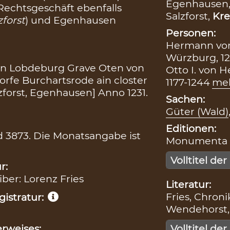
Egenhausen
Rechtsgeschäft ebenfalls
Salzforst,
Kre
zforst
) und Egenhausen
Personen:
Hermann von
Würzburg, 12
on Lobdeburg Grave Oten von
Otto I. von 
rfe Burchartsrode ain closter
1177-1244
me
forst, Egenhausen] Anno 1231.
Sachen:
Güter (Wald)
Editionen:
d 3873. Die Monatsangabe ist
Monumenta Bo
Volltitel der
r:
iber: Lorenz Fries
Literatur:
Fries, Chronik
istratur:
Wendehorst, 
rweises:
Volltitel der