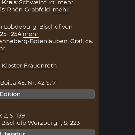
,
Kreis:
Schweinfurt
mehr
is:
Rhön-Grabfeld
mehr
 Lobdeburg, Bischof von
25-1254
mehr
Henneberg-Botenlauben, Graf, ca.
hr
,
Kloster Frauenroth
ica 45, Nr. 42 S. 71
 Edition
 2, S. 139
Bischöfe Würzburg 1, S. 223
 Literatur