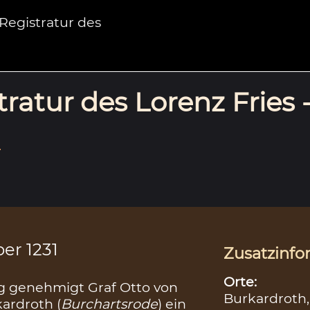
egistratur des
ratur des Lorenz Fries 
.
er 1231
Zusatzinfo
Orte:
 genehmigt Graf Otto von
Burkardroth
ardroth (
Burchartsrode
) ein