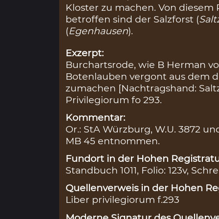
Kloster zu machen. Von diesem 
betroffen sind der Salzforst (
Salt
(
Egenhausen
).
Exzerpt:
Burchartsrode, wie B Herman v
Botenlauben vergont aus dem do
zumachen [Nachtragshand: Saltz
Privilegiorum fo 293.
Kommentar:
Or.: StA Würzburg, W.U. 3872 un
MB 45 entnommen.
Fundort in der Hohen Registratu
Standbuch 1011, Folio: 123v, Schre
Quellenverweis in der Hohen Reg
Liber privilegiorum f.293
Moderne Signatur des Quellenve