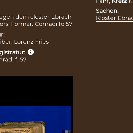
Fahr,
Kreis:
K
Sachen:
legen dem closter Ebrach
Kloster Ebra
vers. Formar. Conradi fo 57
r:
iber: Lorenz Fries
istratur:
radi f. 57