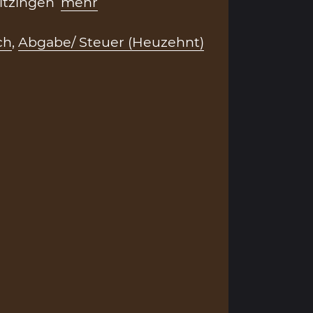
itzingen
mehr
ch
,
Abgabe/ Steuer (Heuzehnt)