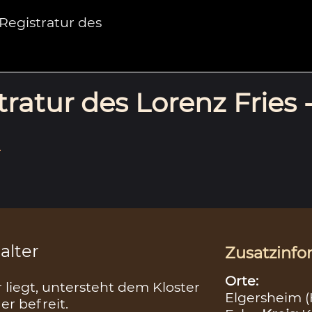
egistratur des
ratur des Lorenz Fries 
.
alter
Zusatzinfo
Orte:
 liegt, untersteht dem Kloster
Elgersheim (
er befreit.