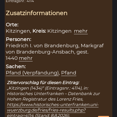
Eintragsnr.: 4114
Zusatzinformationen
Orte:
Kitzingen,
Kreis:
Kitzingen
mehr
Personen:
Friedrich I. von Brandenburg, Markgraf
von Brandenburg-Ansbach, gest.
1440
mehr
Sachen:
Pfand (Verpfändung)
,
Pfand
Zitiervorschlag für diesen Eintrag:
„Kitzingen (1434)“ (Eintragsnr.: 4114), in:
Historisches Unterfranken – Datenbank zur
Hohen Registratur des Lorenz Fries,
https://www.historisches-unterfranken.uni-
wuerzburg.de/fries/fries-results.php?
eintrag=4114
(Stand: 8.8.2026).