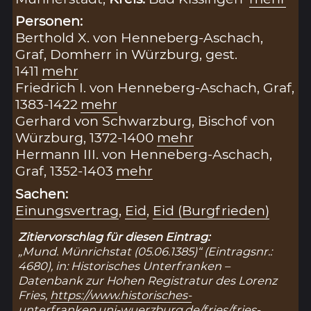
Personen:
Berthold X. von Henneberg-Aschach,
Graf, Domherr in Würzburg, gest.
1411
mehr
Friedrich I. von Henneberg-Aschach, Graf,
1383-1422
mehr
Gerhard von Schwarzburg, Bischof von
Würzburg, 1372-1400
mehr
Hermann III. von Henneberg-Aschach,
Graf, 1352-1403
mehr
Sachen:
Einungsvertrag
,
Eid
,
Eid (Burgfrieden)
Zitiervorschlag für diesen Eintrag:
„Mund. Münrichstat (05.06.1385)“ (Eintragsnr.:
4680), in: Historisches Unterfranken –
Datenbank zur Hohen Registratur des Lorenz
Fries,
https://www.historisches-
unterfranken.uni-wuerzburg.de/fries/fries-