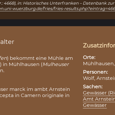
nr.: 4668), in: Historisches Unterfranken – Datenbank zu
n.uni-wuerzburg.de/fries/fries-results.php?eintrag=46
alter
Zusatzinfo
Orte:
fen
) bekommt eine Mühle am
Mühlhausen
h
) in Mühlhausen (
Mulheuser
n.
Personen:
Wolf, Arnste
Sachen:
user marck im ambt Arnstein
Gewässer (R
cepta in Camern originale in
Amt Arnstei
Gewässer