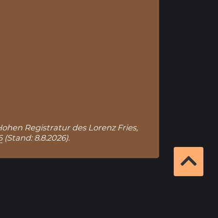
 Hohen Registratur des Lorenz Fries,
6
(Stand: 8.8.2026).