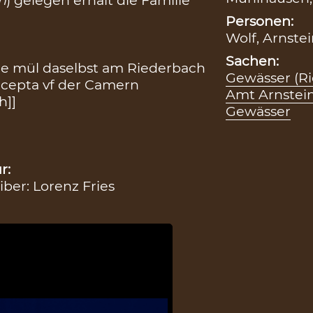
Personen:
Wolf, Arnste
Sachen:
ie mül daselbst am Riederbach
Gewässer (R
ecepta vf der Camern
Amt Arnstei
h]]
Gewässer
r:
iber: Lorenz Fries