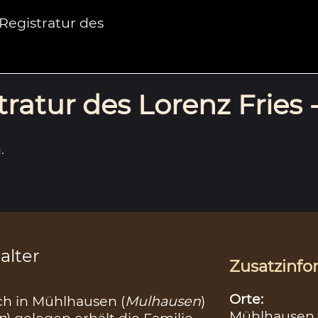
egistratur des
ratur des Lorenz Fries 
.
alter
Zusatzinfo
Orte:
h in Mühlhausen (
Mulhausen
)
Mühlhausen
n
) gelegen erhält die Familie