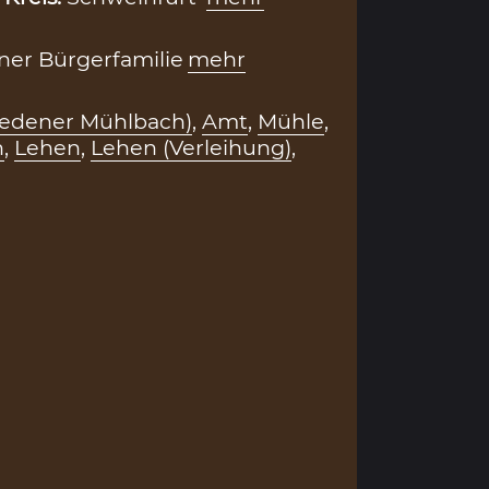
iner Bürgerfamilie
mehr
iedener Mühlbach)
,
Amt
,
Mühle
,
n
,
Lehen
,
Lehen (Verleihung)
,