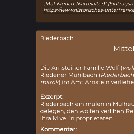
„Mul. Munch. (Mittelalter)“ (Eintrags
https://www.historisches-unterfranke
Riederbach
Mittel
Die Arnsteiner Familie Wolf (
wol
Riedener Mühlbach (
Riederbac
marck
) im Amt Arnstein verliehe
Exzerpt:
Riederbach ein mulen in Mulhe
gelegen, den wolfen verlihen Re
litra M vel in proprietaten
Kommentar: