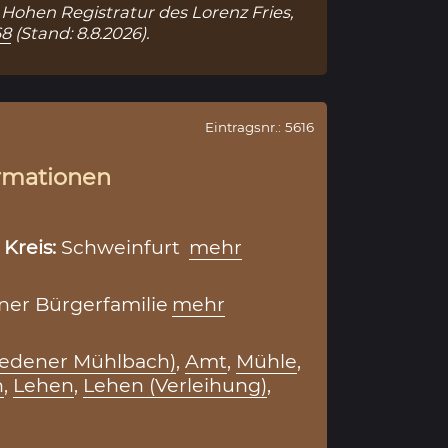
r Hohen Registratur des Lorenz Fries,
68
(Stand: 8.8.2026).
Eintragsnr.: 5616
rmationen
,
Kreis:
Schweinfurt
mehr
iner Bürgerfamilie
mehr
iedener Mühlbach)
,
Amt
,
Mühle
,
n
,
Lehen
,
Lehen (Verleihung)
,