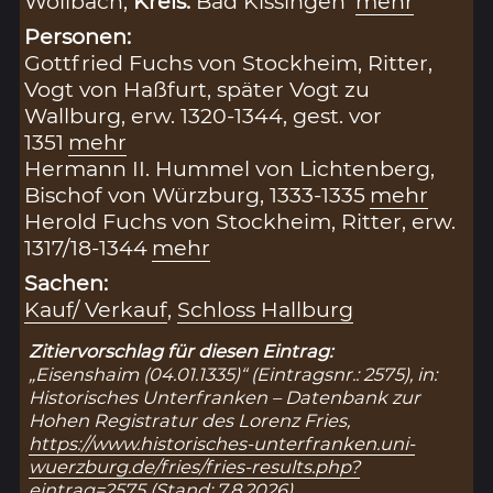
Wollbach,
Kreis:
Bad Kissingen
mehr
Personen:
Gottfried Fuchs von Stockheim, Ritter,
Vogt von Haßfurt, später Vogt zu
Wallburg, erw. 1320-1344, gest. vor
1351
mehr
Hermann II. Hummel von Lichtenberg,
Bischof von Würzburg, 1333-1335
mehr
Herold Fuchs von Stockheim, Ritter, erw.
1317/18-1344
mehr
Sachen:
Kauf/ Verkauf
,
Schloss Hallburg
Zitiervorschlag für diesen Eintrag:
„Eisenshaim (04.01.1335)“ (Eintragsnr.: 2575), in:
Historisches Unterfranken – Datenbank zur
Hohen Registratur des Lorenz Fries,
https://www.historisches-unterfranken.uni-
wuerzburg.de/fries/fries-results.php?
eintrag=2575
(Stand: 7.8.2026).