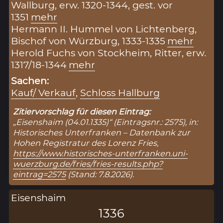
Wallburg, erw. 1320-1344, gest. vor
1351
mehr
Hermann II. Hummel von Lichtenberg,
Bischof von Würzburg, 1333-1335
mehr
Herold Fuchs von Stockheim, Ritter, erw.
1317/18-1344
mehr
Sachen:
Kauf/ Verkauf
,
Schloss Hallburg
Zitiervorschlag für diesen Eintrag:
„Eisenshaim (04.01.1335)“ (Eintragsnr.: 2575), in:
Historisches Unterfranken – Datenbank zur
Hohen Registratur des Lorenz Fries,
https://www.historisches-unterfranken.uni-
wuerzburg.de/fries/fries-results.php?
eintrag=2575
(Stand: 7.8.2026).
Eisenshaim
1336