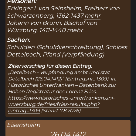
Personen:
Erkinger I. von Seinsheim, Freiherr von
Schwarzenberg, 1362-1437
mehr
Johann von Brunn, Bischof von
Würzburg, 1411-1440
mehr
Sachen:
Schulden (Schuldverschreibung)
,
Schloss
Dettelbach
,
Pfand (Verpfändung)
Zitiervorschlag für diesen Eintrag:
„Detelbach - Verpfandung ambt und stat
Detelbach (26.04.1412)“ (Eintragsnr.: 1309), in:
Historisches Unterfranken – Datenbank zur
Hohen Registratur des Lorenz Fries,
https://www.historisches-unterfranken.uni-
wuerzburg.de/fries/fries-results.php?
eintrag=1309
(Stand: 7.8.2026).
Eisenshaim
26.04.1412