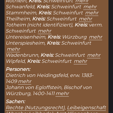
Röthlein,
Kreis:
Schweinfurt
mehr
Schwanfeld,
Kreis:
Schweinfurt
mehr
Stammheim,
Kreis:
Schweinfurt
mehr
Theilheim,
Kreis:
Schweinfurt
mehr
Totheim (nicht identifiziert),
Kreis:
verm.
Schweinfurt
mehr
Untereisenheim,
Kreis:
Würzburg
mehr
Unterspiesheim,
Kreis:
Schweinfurt
mehr
Wadenbrunn,
Kreis:
Schweinfurt
mehr
Wipfeld,
Kreis:
Schweinfurt
mehr
Personen:
Dietrich von Heidingsfeld, erw. 1383-
1409
mehr
Johann von Egloffstein, Bischof von
Würzburg, 1400-1411
mehr
Sachen:
Rechte (Nutzungsrecht)
,
Leibeigenschaft