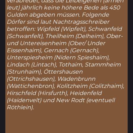
verabredet, dass die Leibeigenen (
armen
leut
) jährlich keine höhere Bede als 450
Gulden abgeben müssen. Folgende
Dörfer sind laut Nachtragsschreiber
betroffen: Wipfeld (
Wipfelt
), Schwanfeld
(
Schwanfelt
), Theilheim (
Delheim
), Ober-
und Untereisenheim (
Ober/ Under
Eissenhaim
), Gernach (
Gernach
),
Unterspiesheim (
Nidern Spieshaim
),
Lindach (
Lintach
),
Tothaim
, Stammheim
(
Strunhaim
), Öttershausen
(
Ottrichshausen
), Wadenbrunn
(
Wattichenbron
), Kolitzheim (
Colitzhaim
),
Hirschfeld (
Hirsfurth
), Heidenfeld
(
Haidenvelt
) und
New Rodt
(eventuell
Röthlein).