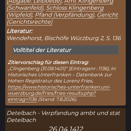
(Abgabe: Leibbede)
,
Amt Klingenberg
(Schwanfeld)
,
Schloss Klingenberg
(Wipfeld)
,
Pfand (Verpfändung)
,
Gericht
(Gerichtsrechte)
Literatur:
Wendehorst, Bischöfe Würzburg 2, S. 136
Volltitel der Literatur
Zitiervorschlag für diesen Eintrag:
„Clingenberg (31.08.1401)“ (Eintragsnr.: 1136), in:
Historisches Unterfranken – Datenbank zur
Hohen Registratur des Lorenz Fries,
https://www.historisches-unterfranken.uni-
wuerzburg.de/fries/fries-results.php?
eintrag=1136
(Stand: 7.8.2026).
Detelbach - Verpfandung ambt und stat
Detelbach
26.04.1412