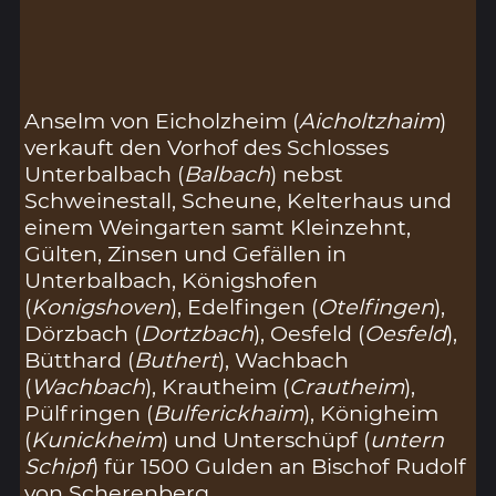
Anselm von Eicholzheim (
Aicholtzhaim
)
verkauft den Vorhof des Schlosses
Unterbalbach (
Balbach
) nebst
Schweinestall, Scheune, Kelterhaus und
einem Weingarten samt Kleinzehnt,
Gülten, Zinsen und Gefällen in
Unterbalbach, Königshofen
(
Konigshoven
), Edelfingen (
Otelfingen
),
Dörzbach (
Dortzbach
), Oesfeld (
Oesfeld
),
Bütthard (
Buthert
), Wachbach
(
Wachbach
), Krautheim (
Crautheim
),
Pülfringen (
Bulferickhaim
), Königheim
(
Kunickheim
) und Unterschüpf (
untern
Schipf
) für 1500 Gulden an Bischof Rudolf
von Scherenberg.