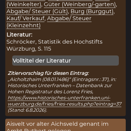
(Weinkelter)
,
Güter (Weinberg/-garten)
,
Abgabe/ Steuer (Gült)
,
Burg (Burggut)
,
Kauf/ Verkauf
,
Abgabe/ Steuer
(Kleinzehnt)
Literatur:
Schröcker, Statistik des Hochstifts
Würzburg, S. 115
Volltitel der Literatur
Zitiervorschlag für diesen Eintrag:
„Aicholtzhaim (08.01.1486)“ (Eintragsnr.: 37), in:
Historisches Unterfranken – Datenbank zur
Hohen Registratur des Lorenz Fries,
https://www.historisches-unterfranken.uni-
wuerzburg.de/fries/fries-results.php?eintrag=37
(Stand: 6.8.2026).
Aisvelt vor alter Aichsveld genant im
Ambt Buthert gelegen