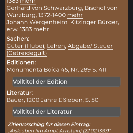
1383
mehr
Gerhard von Schwarzburg, Bischof von
Würzburg, 1372-1400
mehr
Johann Wergenheim, Kitzinger Bürger,
erw. 1383
mehr
Sachen:
Güter (Hube)
,
Lehen
,
Abgabe/ Steuer
(Getreidegült)
Editionen:
Monumenta Boica 45, Nr. 289 S. 411
Volltitel der Edition
Literatur:
Bauer, 1200 Jahre Eßleben, S. 50
Volltitel der Literatur
Zitiervorschlag für diesen Eintrag:
„Aisleuben (im Ampt Arnstain) (22.02.1383)“