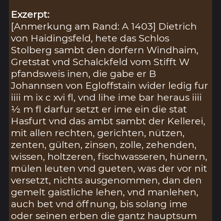
Exzerpt:
[Anmerkung am Rand: A 1403] Dietrich
von Haidingsfeld, hete das Schlos
Stolberg sambt den dorfern Windhaim,
Gretstat vnd Schalckfeld vom Stifft W
pfandsweis inen, die gabe er B
Johannsen von Egloffstain wider ledig fur
iiii m ix c xvi fl, vnd lihe ime bar heraus iiii
½ m fl darfur setzt er ime ein die stat
Hasfurt vnd das ambt sambt der Kellerei,
mit allen rechten, gerichten, nützen,
zenten, gülten, zinsen, zolle, zehenden,
wissen, holtzeren, fischwasseren, hünern,
mülen leuten vnd gueten, was der vor nit
versetzt, nichts ausgenommen, dan den
gemelt gaistliche lehen, vnd manlehen,
auch bet vnd öffnung, bis solang ime
oder seinen erben die gantz hauptsum