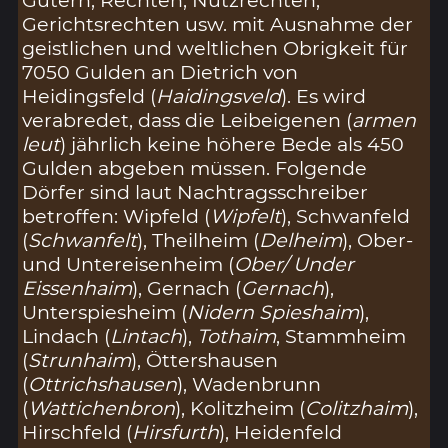
Gerichtsrechten usw. mit Ausnahme der
geistlichen und weltlichen Obrigkeit für
7050 Gulden an Dietrich von
Heidingsfeld (
Haidingsveld
). Es wird
verabredet, dass die Leibeigenen (
armen
leut
) jährlich keine höhere Bede als 450
Gulden abgeben müssen. Folgende
Dörfer sind laut Nachtragsschreiber
betroffen: Wipfeld (
Wipfelt
), Schwanfeld
(
Schwanfelt
), Theilheim (
Delheim
), Ober-
und Untereisenheim (
Ober/ Under
Eissenhaim
), Gernach (
Gernach
),
Unterspiesheim (
Nidern Spieshaim
),
Lindach (
Lintach
),
Tothaim
, Stammheim
(
Strunhaim
), Öttershausen
(
Ottrichshausen
), Wadenbrunn
(
Wattichenbron
), Kolitzheim (
Colitzhaim
),
Hirschfeld (
Hirsfurth
), Heidenfeld