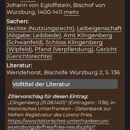
Johann von Egloffstein, Bischof von
Würzburg, 1400-1411
mehr
Sachen:
Rechte (Nutzungsrecht)
,
Leibeigenschaft
(Abgabe: Leibbede)
,
Amt Klingenberg
(Schwanfeld)
,
Schloss Klingenberg
(Wipfeld)
,
Pfand (Verpfändung)
,
Gericht
(Gerichtsrechte)
Literatur:
Wendehorst, Bischöfe Würzburg 2, S. 136
Volltitel der Literatur
Zitiervorschlag für diesen Eintrag:
„Clingenberg (31.08.1401)“ (Eintragsnr.: 1136), in:
Historisches Unterfranken – Datenbank zur
Hohen Registratur des Lorenz Fries,
https://www.historisches-unterfranken.uni-
wuerzburg.de/fries/fries-results.php?