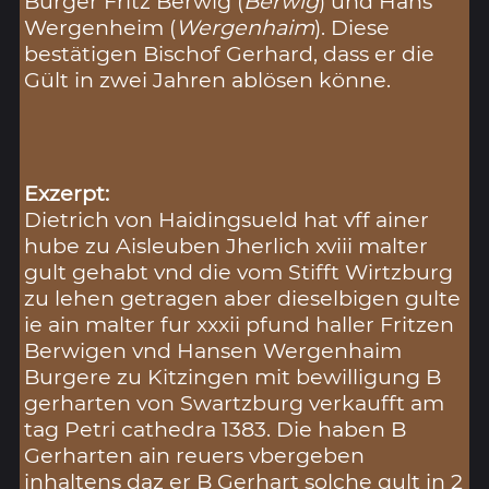
Bürger Fritz Berwig (
Berwig
) und Hans
Wergenheim (
Wergenhaim
). Diese
bestätigen Bischof Gerhard, dass er die
Gült in zwei Jahren ablösen könne.
Exzerpt:
Dietrich von Haidingsueld hat vff ainer
hube zu Aisleuben Jherlich xviii malter
gult gehabt vnd die vom Stifft Wirtzburg
zu lehen getragen aber dieselbigen gulte
ie ain malter fur xxxii pfund haller Fritzen
Berwigen vnd Hansen Wergenhaim
Burgere zu Kitzingen mit bewilligung B
gerharten von Swartzburg verkaufft am
tag Petri cathedra 1383. Die haben B
Gerharten ain reuers vbergeben
inhaltens daz er B Gerhart solche gult in 2