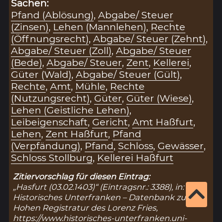
Sachen:
Pfand (Ablösung)
,
Abgabe/ Steuer
(Zinsen)
,
Lehen (Mannlehen)
,
Rechte
(Öffnungsrecht)
,
Abgabe/ Steuer (Zehnt)
,
Abgabe/ Steuer (Zoll)
,
Abgabe/ Steuer
(Bede)
,
Abgabe/ Steuer
,
Zent
,
Kellerei
,
Güter (Wald)
,
Abgabe/ Steuer (Gült)
,
Rechte
,
Amt
,
Mühle
,
Rechte
(Nutzungsrecht)
,
Güter
,
Güter (Wiese)
,
Lehen (Geistliche Lehen)
,
Leibeigenschaft
,
Gericht
,
Amt Haßfurt
,
Lehen
,
Zent Haßfurt
,
Pfand
(Verpfändung)
,
Pfand
,
Schloss
,
Gewässer
,
Schloss Stollburg
,
Kellerei Haßfurt
Zitiervorschlag für diesen Eintrag:
„Hasfurt (03.02.1403)“ (Eintragsnr.: 3388), in:
Historisches Unterfranken – Datenbank zur
Hohen Registratur des Lorenz Fries,
https://www.historisches-unterfranken.uni-