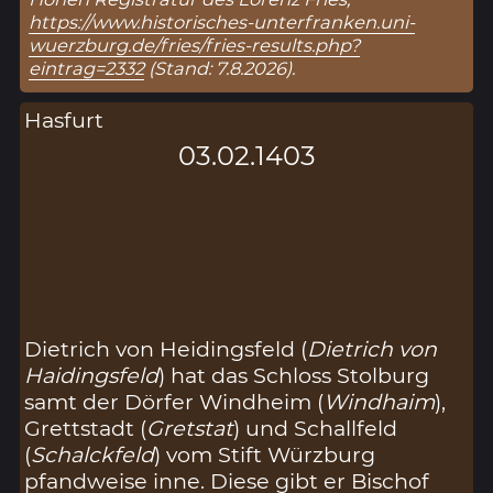
https://www.historisches-unterfranken.uni-
wuerzburg.de/fries/fries-results.php?
eintrag=2332
(Stand: 7.8.2026).
Hasfurt
03.02.1403
Dietrich von Heidingsfeld (
Dietrich von
Haidingsfeld
) hat das Schloss Stolburg
samt der Dörfer Windheim (
Windhaim
),
Grettstadt (
Gretstat
) und Schallfeld
(
Schalckfeld
) vom Stift Würzburg
pfandweise inne. Diese gibt er Bischof