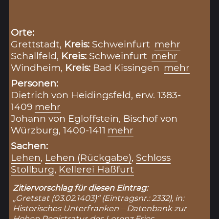
Orte:
Grettstadt,
Kreis:
Schweinfurt
mehr
Schallfeld,
Kreis:
Schweinfurt
mehr
Windheim,
Kreis:
Bad Kissingen
mehr
Personen:
Dietrich von Heidingsfeld, erw. 1383-
1409
mehr
Johann von Egloffstein, Bischof von
Würzburg, 1400-1411
mehr
Sachen:
Lehen
,
Lehen (Rückgabe)
,
Schloss
Stollburg
,
Kellerei Haßfurt
Zitiervorschlag für diesen Eintrag:
„Gretstat (03.02.1403)“ (Eintragsnr.: 2332), in:
Historisches Unterfranken – Datenbank zur
Hohen Registratur des Lorenz Fries,