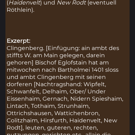
(
Haidenvelt
) und
New Rodt
(eventuell
Röthlein).
Exzerpt:
Clingenberg. [Einfügung: ain ambt des
stiffts W. am Main gelegen, darein
gehoren] Bischof Eglofstain hat am
mitwochen nach Bartholmei 1401 sloss
und ambt Clingenberg mit seinen
dorferen [Nachtragshand: Wipfelt,
Schwanfelt, Delhaim, Ober/ Under
Eissenhaim, Gernach, Nidern Spieshaim,
Lintach, Tothaim, Strunhaim,
Ottrichshausen, Wattichenbron,
Colitzhaim, Hirsfurth, Haidenvelt, New
Rodt], leuten, guteren, rechten,
nutzungen, gerichten etc., allain die