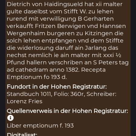
Dietrich von Haidingsueld hat xii malter
gulte daselbst vom Stifft W. zu lehen
rurend mit verwilligung B Gerharten
verkaufft Fritzen Berwigen vnd Hannsen
Wergenhaim burgeren zu Kitzingen die
solch lehen entpfangen vnd dem Stiffte
die widerlosung daruff ain Jarlang das
nechst nemlich ie ain malter mit xxxi ½
Pfund hallern verschriben an S Peters tag
ad cathedram anno 1382. Recepta
Emptionum fo 193 d.
Fundort in der Hohen Registratur:
Standbuch 1011, Folio: 360r, Schreiber:
Lorenz Fries
Quellenverweis in der Hohen Registratur:
Liber emptionum f. 193
Digitalisat: